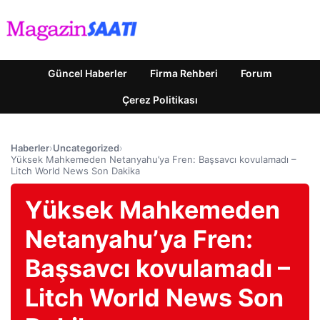
Güncel Haberler
Firma Rehberi
Forum
Çerez Politikası
Haberler
›
Uncategorized
›
Yüksek Mahkemeden Netanyahu’ya Fren: Başsavcı kovulamadı –
Litch World News Son Dakika
Yüksek Mahkemeden
Netanyahu’ya Fren:
Başsavcı kovulamadı –
Litch World News Son