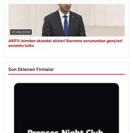
07/08/2026
AKP’li isimden skandal sözler! Barınma sorunundan gençleri
sorumlu tuttu
Son Eklenen Firmalar