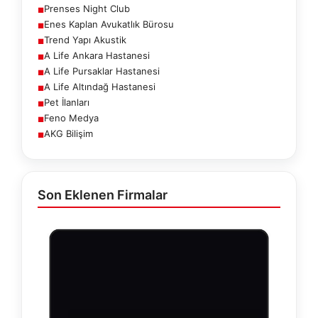
Prenses Night Club
■
Enes Kaplan Avukatlık Bürosu
■
Trend Yapı Akustik
■
A Life Ankara Hastanesi
■
A Life Pursaklar Hastanesi
■
A Life Altındağ Hastanesi
■
Pet İlanları
■
Feno Medya
■
AKG Bilişim
■
Son Eklenen Firmalar