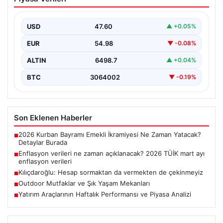
açıklanacak? 2026 TÜİK mart ayı
enflasyon verileri
USD
47.60
▲ +0.05%
EUR
54.98
▼ -0.08%
ALTIN
6498.7
▲ +0.04%
BTC
3064002
▼ -0.19%
Son Eklenen Haberler
2026 Kurban Bayramı Emekli İkramiyesi Ne Zaman Yatacak?
■
Detaylar Burada
Enflasyon verileri ne zaman açıklanacak? 2026 TÜİK mart ayı
■
enflasyon verileri
Kılıçdaroğlu: Hesap sormaktan da vermekten de çekinmeyiz
■
Outdoor Mutfaklar ve Şık Yaşam Mekanları
■
Yatırım Araçlarının Haftalık Performansı ve Piyasa Analizi
■