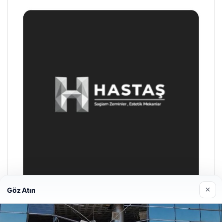
×
Göz Atın
Prenses Night Club
29/04/2026