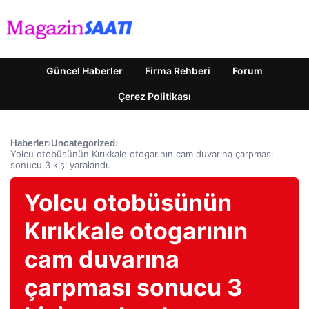
Güncel Haberler
Firma Rehberi
Forum
Çerez Politikası
Haberler
›
Uncategorized
›
Yolcu otobüsünün Kırıkkale otogarının cam duvarına çarpması
sonucu 3 kişi yaralandı.
Yolcu otobüsünün
Kırıkkale otogarının
cam duvarına
çarpması sonucu 3