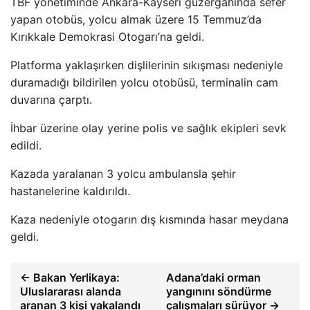
TBF yönetiminde Ankara-Kayseri güzergahında sefer
yapan otobüs, yolcu almak üzere 15 Temmuz’da
Kırıkkale Demokrasi Otogarı’na geldi.
Platforma yaklaşırken dişlilerinin sıkışması nedeniyle
duramadığı bildirilen yolcu otobüsü, terminalin cam
duvarına çarptı.
İhbar üzerine olay yerine polis ve sağlık ekipleri sevk
edildi.
Kazada yaralanan 3 yolcu ambulansla şehir
hastanelerine kaldırıldı.
Kaza nedeniyle otogarın dış kısmında hasar meydana
geldi.
← Bakan Yerlikaya:
Adana’daki orman
Uluslararası alanda
yangınını söndürme
aranan 3 kişi yakalandı
çalışmaları sürüyor →