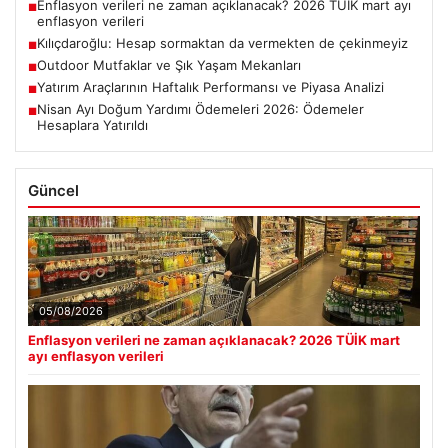
Enflasyon verileri ne zaman açıklanacak? 2026 TÜİK mart ayı
■
enflasyon verileri
Kılıçdaroğlu: Hesap sormaktan da vermekten de çekinmeyiz
■
Outdoor Mutfaklar ve Şık Yaşam Mekanları
■
Yatırım Araçlarının Haftalık Performansı ve Piyasa Analizi
■
Nisan Ayı Doğum Yardımı Ödemeleri 2026: Ödemeler
■
Hesaplara Yatırıldı
Güncel
05/08/2026
Enflasyon verileri ne zaman açıklanacak? 2026 TÜİK mart
ayı enflasyon verileri