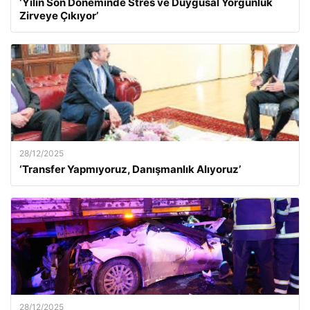
‘Yılın Son Döneminde Stres ve Duygusal Yorgunluk
Zirveye Çıkıyor’
28/12/2025
‘Transfer Yapmıyoruz, Danışmanlık Alıyoruz’
28/12/2025