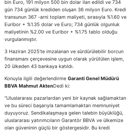
bin Euro, 191 milyon 500 bin dolar ilan edildi ve 734
gün 734 günlük krediden oluşan 36 milyon Euro. Kredi
transunun 367 -arni toplam maliyeti, sırasıyla %1.60 ve
Euribor + %1.35 dolar ve Euro; 734 günlük olgunluk
maliyetinin %2.00 ve Euribor + %1.75 tablo olduğu
vurgulanmıştır.
3 Haziran 2025’te imzalanan ve sürdürülebilir borcun
finansmanı çerçevesine uygun olarak yürütülen işlem,
20 ülkeden 43 bankaya katıldı.
Konuyla ilgili değerlendirme
Garanti Genel Müdürü
BBVA Mahmut Akten
Dedi ki:
“Uluslararası pazarlardan yeni bir kaynak sağlamaktan
ve bu süreci başarıyla tamamlamaktan memnuniyet
duyuyoruz. Sendikalaşmaya gelen talebin büyüklüğü,
uluslararası yatırımcıların Garantör BBVA ve ülkemize
olan güveninin güçlü bir göstergesidir. Bu kredi