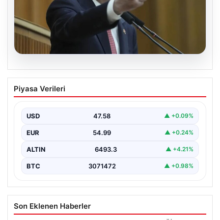
05.08.2026
Kılıçdaroğlu: Hesap sormaktan da
Piyasa Verileri
vermekten de çekinmeyiz
USD
47.58
▲ +0.09%
EUR
54.99
▲ +0.24%
ALTIN
6493.3
▲ +4.21%
BTC
3071472
▲ +0.98%
Son Eklenen Haberler