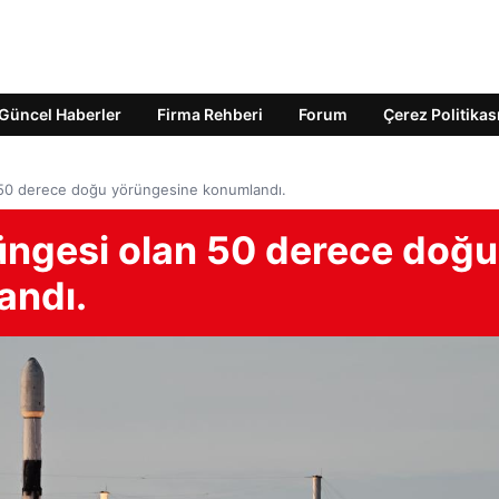
Güncel Haberler
Firma Rehberi
Forum
Çerez Politikas
n 50 derece doğu yörüngesine konumlandı.
rüngesi olan 50 derece doğu
andı.