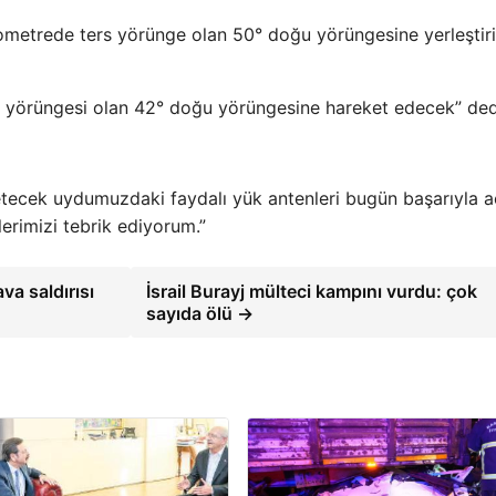
ometrede ters yörünge olan 50° doğu yörüngesine yerleştiril
inal yörüngesi olan 42° doğu yörüngesine hareket edecek” ded
tecek uydumuzdaki faydalı yük antenleri bugün başarıyla aç
erimizi tebrik ediyorum.”
va saldırısı
İsrail Burayj mülteci kampını vurdu: çok
sayıda ölü →