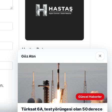
Prenses Night Club
29/04/2026
×
Göz Atın
n.
Güncel Haberler
Türksat 6A, test yörüngesi olan 50 derece