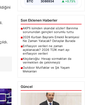
BTC
3086934
▲ +0.73%
diğini
Son Eklenen Haberler
i.
AKP’li isimden skandal sözler! Barınma
■
sorunundan gençleri sorumlu tuttu
2026 Kurban Bayramı Emekli İkramiyesi
■
Ne Zaman Yatacak? Detaylar Burada
ıldı.
Enflasyon verileri ne zaman
■
açıklanacak? 2026 TÜİK mart ayı
enflasyon verileri
Kılıçdaroğlu: Hesap sormaktan da
■
vermekten de çekinmeyiz
Outdoor Mutfaklar ve Şık Yaşam
■
Mekanları
Güncel