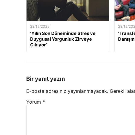
28/12/2025
28/12/20
‘Yılın Son Döneminde Stres ve
‘Transf
Duygusal Yorgunluk Zirveye
Danışma
Çıkıyor’
Bir yanıt yazın
E-posta adresiniz yayınlanmayacak.
Gerekli ala
Yorum
*