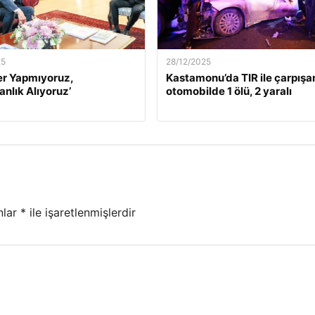
25
28/12/2025
er Yapmıyoruz,
Kastamonu’da TIR ile çarpışa
nlık Alıyoruz’
otomobilde 1 ölü, 2 yaralı
nlar
*
ile işaretlenmişlerdir