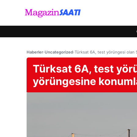
Haberler
›
Uncategorized
›
Türksat 6A, test yörüngesi ola
Türksat 6A, test yö
yörüngesine konuml