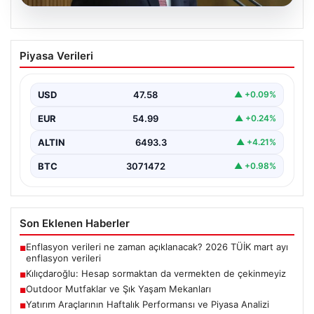
05.08.2026
Kılıçdaroğlu: Hesap sormaktan da
Piyasa Verileri
vermekten de çekinmeyiz
USD
47.58
▲ +0.09%
EUR
54.99
▲ +0.24%
ALTIN
6493.3
▲ +4.21%
BTC
3071472
▲ +0.98%
Son Eklenen Haberler
Enflasyon verileri ne zaman açıklanacak? 2026 TÜİK mart ayı
■
enflasyon verileri
Kılıçdaroğlu: Hesap sormaktan da vermekten de çekinmeyiz
■
Outdoor Mutfaklar ve Şık Yaşam Mekanları
■
Yatırım Araçlarının Haftalık Performansı ve Piyasa Analizi
■