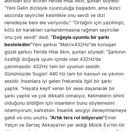
adından söz ettiren Feride Hilal Akın, şunları söyledi:
“Yeni Gelin dizisiyle oyunculuğa başladım. ama ikinci
sezonda seyirciler kesinlikle onu sevdi ve dizi
neredeyse beni ele veriyordu.” “Ortağım için yazılmıştı,
kötü bir karakteri canlandırmasına rağmen seyirciler
onu çok sevdi” dedi.
“Doğayla uyumlu bir şarkı
besteledim”
Yeni şarkısı “Matrix432Hz”de konuşan
güzel şarkıcı Feride Hilal Akın, şunları söyledi: “Şarkının
özelliği doğayla uyum içinde olan 432Hz’de
çalınmasıdır. 432Hz tam bir uyumun sesidir.
Günümüzde ‘bugün’ 440 Hz tam bir kaosun ve yıkımın
sesidir. İnsanlara iyi gelen frekansla ilgili bir şarkı
yaptık. “Hayata keyif veren bir sese dayanarak bir
şarkı yaptık ve çok dikkatli olmalıyız. Kelimelerin sihirli
olduğunu bildiğim için insanların bunu söylemesini
istemiyorum, kahretsin. İnsanlık sevgiyi deneyimlemeye
geldi ve onu unuttu.
“Artık ters rol istiyorum”
Emel
Yalçın ve Sertaç Akkaya’nın yer aldığı Müzik Evi’nin bir