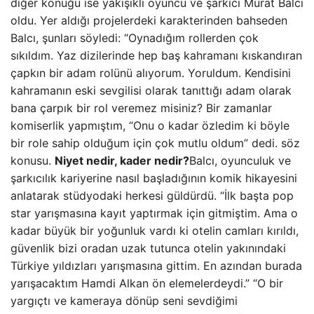
diğer konuğu ise yakışıklı oyuncu ve şarkıcı Murat Balcı
oldu. Yer aldığı projelerdeki karakterinden bahseden
Balcı, şunları söyledi: “Oynadığım rollerden çok
sıkıldım. Yaz dizilerinde hep baş kahramanı kıskandıran
çapkın bir adam rolünü alıyorum. Yoruldum. Kendisini
kahramanın eski sevgilisi olarak tanıttığı adam olarak
bana çarpık bir rol veremez misiniz? Bir zamanlar
komiserlik yapmıştım, “Onu o kadar özledim ki böyle
bir role sahip olduğum için çok mutlu oldum” dedi. söz
konusu.
Niyet nedir, kader nedir?
Balcı, oyunculuk ve
şarkıcılık kariyerine nasıl başladığının komik hikayesini
anlatarak stüdyodaki herkesi güldürdü. “İlk başta pop
star yarışmasına kayıt yaptırmak için gitmiştim. Ama o
kadar büyük bir yoğunluk vardı ki otelin camları kırıldı,
güvenlik bizi oradan uzak tutunca otelin yakınındaki
Türkiye yıldızları yarışmasına gittim. En azından burada
yarışacaktım Hamdi Alkan ön elemelerdeydi.” “O bir
yargıçtı ve kameraya dönüp seni sevdiğimi