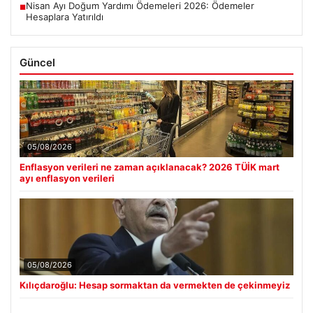
Nisan Ayı Doğum Yardımı Ödemeleri 2026: Ödemeler
■
Hesaplara Yatırıldı
Güncel
05/08/2026
Enflasyon verileri ne zaman açıklanacak? 2026 TÜİK mart
ayı enflasyon verileri
05/08/2026
Kılıçdaroğlu: Hesap sormaktan da vermekten de çekinmeyiz