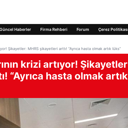
Güncel Haberler
Firma Rehberi
Forum
Çerez Politikas
yor! Şikayetler: MHRS şikayetleri arttı! “Ayrıca hasta olmak artık lüks”
ın krizi artıyor! Şikayetler
ı! “Ayrıca hasta olmak artık