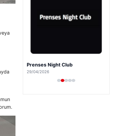
veya
Prenses Night Club
 ayda
29/04/2026
rumun
yorum.