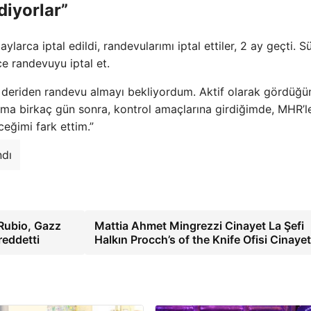
diyorlar”
rca iptal edildi, randevularımı iptal ettiler, 2 ay geçti. Sü
e randevuyu iptal et.
ik deriden randevu almayı bekliyordum. Aktif olarak gördüğ
. Ama birkaç gün sonra, kontrol amaçlarına girdiğimde, MHR’l
ğimi fark ettim.”
ndı
 Rubio, Gazz
Mattia Ahmet Mingrezzi Cinayet La Şefi
reddetti
Halkın Procch’s of the Knife Ofisi Cinaye