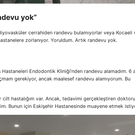
ndevu yok”
yovasküler cerrahiden randevu bulamıyorlar veya Kocaeli 
hastanelere zorlanıyor. Yoruldum. Artık randevu yok.
Diş Hastaneleri Endodontik Kliniği’nden randevu alamadım. 6
p açmam gerekiyor, ancak maalesef randevu alamıyorum. Bu
cilt hastalığım var. Ancak, tedavimi gerçekleştiren dokto
ndim. Bunun için Eskişehir Hastanesinde muayene etmek isti