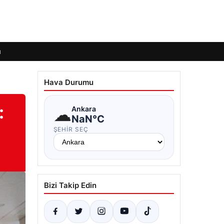
ı
Hava Durumu
:
☁
Ankara
NaN°C
ŞEHIR SEÇ
Bizi Takip Edin