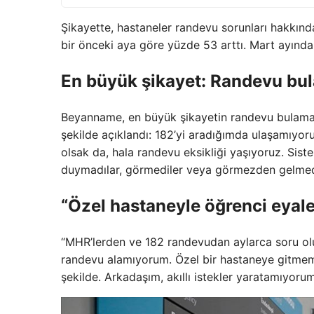
Şikayette, hastaneler randevu sorunları hakkında
bir önceki aya göre yüzde 53 arttı. Mart ayında
En büyük şikayet: Randevu bu
Beyanname, en büyük şikayetin randevu bulamadı
şekilde açıklandı: 182’yi aradığımda ulaşamıyo
olsak da, hala randevu eksikliği yaşıyoruz. Sist
duymadılar, görmediler veya görmezden gelmedi
“Özel hastaneyle öğrenci eyale
“MHR’lerden ve 182 randevudan aylarca soru oluş
randevu alamıyorum. Özel bir hastaneye gitmem
şekilde. Arkadaşım, akıllı istekler yaratamıyor