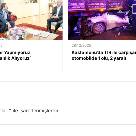
25
28/12/2025
er Yapmıyoruz,
Kastamonu’da TIR ile çarpışa
nlık Alıyoruz’
otomobilde 1 ölü, 2 yaralı
nlar
*
ile işaretlenmişlerdir