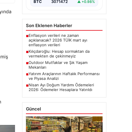
BTC
3071472
▲ +0.98%
ayında
Son Eklenen Haberler
Enflasyon verileri ne zaman
■
açıklanacak? 2026 TÜİK mart ayı
enflasyon verileri
Kılıçdaroğlu: Hesap sormaktan da
■
lmiş
vermekten de çekinmeyiz
Outdoor Mutfaklar ve Şık Yaşam
■
Mekanları
Yatırım Araçlarının Haftalık Performansı
■
ve Piyasa Analizi
Nisan Ayı Doğum Yardımı Ödemeleri
■
2026: Ödemeler Hesaplara Yatırıldı
n
Güncel