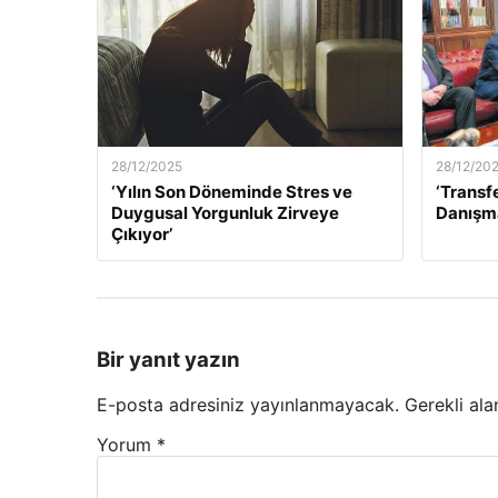
28/12/2025
28/12/20
‘Yılın Son Döneminde Stres ve
‘Transf
Duygusal Yorgunluk Zirveye
Danışma
Çıkıyor’
Bir yanıt yazın
E-posta adresiniz yayınlanmayacak.
Gerekli ala
Yorum
*