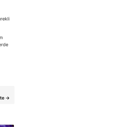
rekli
üm
erde
tte →