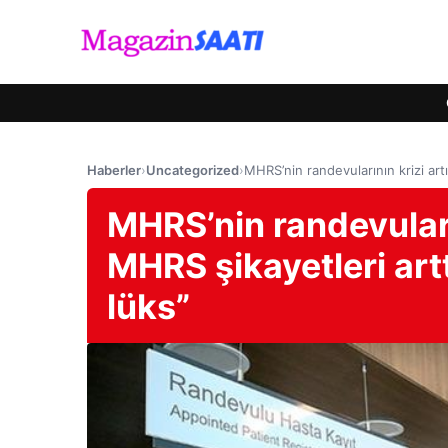
Haberler
›
Uncategorized
›
MHRS’nin randevularının krizi artı
MHRS’nin randevuların
MHRS şikayetleri artt
lüks”