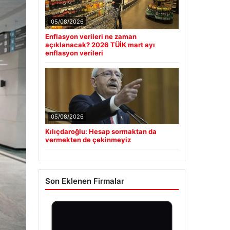
05/08/2026
Enflasyon verileri ne zaman
açıklanacak? 2026 TÜİK mart ayı
enflasyon verileri
05/08/2026
Kılıçdaroğlu: Hesap sormaktan da
vermekten de çekinmeyiz
Son Eklenen Firmalar