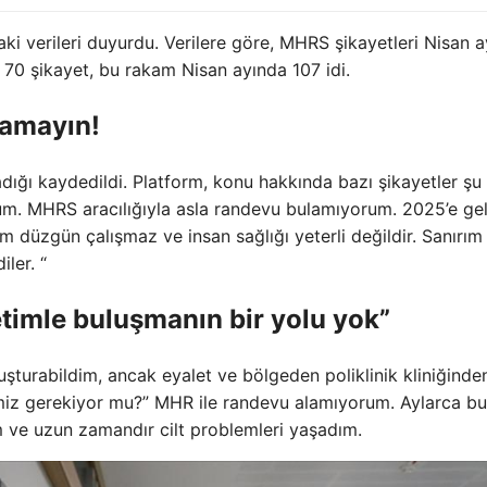
ki verileri duyurdu. Verilere göre, MHRS şikayetleri Nisan 
 70 şikayet, bu rakam Nisan ayında 107 idi.
lamayın!
ğı kaydedildi. Platform, konu hakkında bazı şikayetler şu
rum. MHRS aracılığıyla asla randevu bulamıyorum. 2025’e ge
em düzgün çalışmaz ve insan sağlığı yeterli değildir. Sanırım
ler. “
timle buluşmanın bir yolu yok”
turabildim, ancak eyalet ve bölgeden poliklinik kliniğinde
iz gerekiyor mu?” MHR ile randevu alamıyorum. Aylarca bu
um ve uzun zamandır cilt problemleri yaşadım.