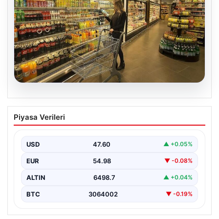
05.08.2026
Enflasyon verileri ne zaman
Piyasa Verileri
açıklanacak? 2026 TÜİK mart ayı
enflasyon verileri
USD
47.60
▲ +0.05%
EUR
54.98
▼ -0.08%
ALTIN
6498.7
▲ +0.04%
BTC
3064002
▼ -0.19%