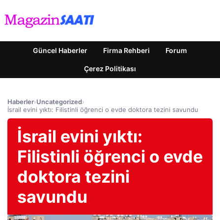
Güncel Haberler
Firma Rehberi
Forum
Çerez Politikası
Haberler
›
Uncategorized
›
İsrail evini yıktı: Filistinli öğrenci o evde doktora tezini savundu
İsrail evini yıktı:
Filistinli öğrenci o evde
doktora tezini
savundu