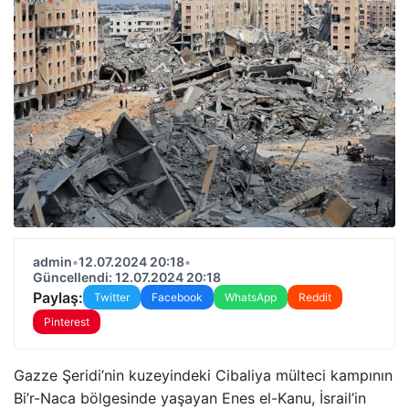
admin
•
12.07.2024 20:18
•
Güncellendi: 12.07.2024 20:18
Paylaş:
Twitter
Facebook
WhatsApp
Reddit
Pinterest
Gazze Şeridi’nin kuzeyindeki Cibaliya mülteci kampının
Bi’r-Naca bölgesinde yaşayan Enes el-Kanu, İsrail’in