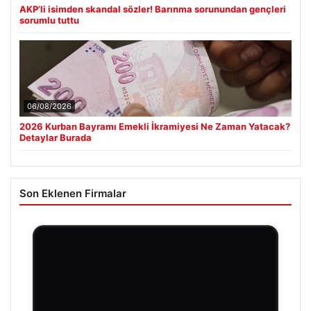
AKP’li isimden skandal sözler! Barınma sorunundan gençleri
sorumlu tuttu
06/08/2026
2026 Kurban Bayramı Emekli İkramiyesi Ne Zaman Yatacak?
Detaylar Burada
Son Eklenen Firmalar