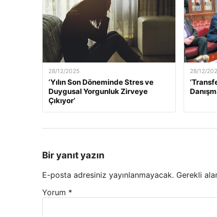
28/12/2025
28/12/20
‘Yılın Son Döneminde Stres ve
‘Transf
Duygusal Yorgunluk Zirveye
Danışma
Çıkıyor’
Bir yanıt yazın
E-posta adresiniz yayınlanmayacak.
Gerekli ala
Yorum
*