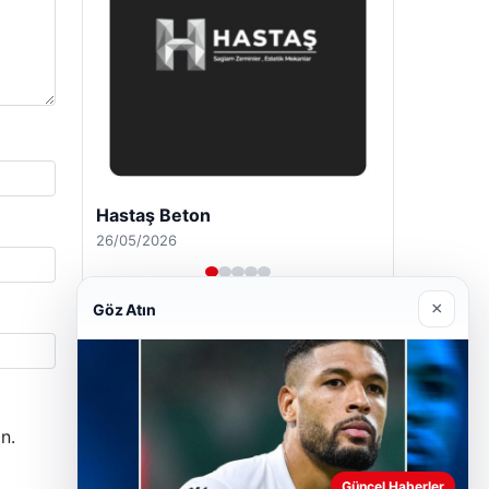
Prenses Night Club
29/04/2026
×
Göz Atın
n.
Güncel Haberler