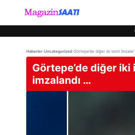
Haberler
›
Uncategorized
›
Görtepe’de diğer iki isim! İmzala
Görtepe’de diğer iki 
imzalandı …