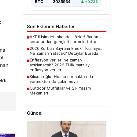
BTC
3086934
▲ +0.73%
k
Son Eklenen Haberler
AKP’li isimden skandal sözler! Barınma
■
sorunundan gençleri sorumlu tuttu
2026 Kurban Bayramı Emekli İkramiyesi
ona
■
Ne Zaman Yatacak? Detaylar Burada
alı
Enflasyon verileri ne zaman
■
anan
açıklanacak? 2026 TÜİK mart ayı
enflasyon verileri
Kılıçdaroğlu: Hesap sormaktan da
■
ldi.
vermekten de çekinmeyiz
Outdoor Mutfaklar ve Şık Yaşam
■
Mekanları
Güncel