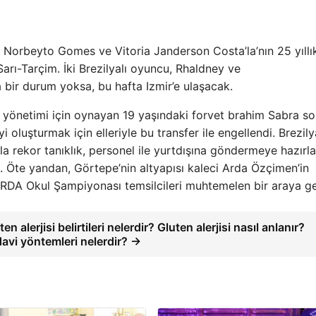
Norbeyto Gomes ve Vitoria Janderson Costa’la’nın 25 yıllı
Sarı-Tarçim. İki Brezilyalı oyuncu, Rhaldney ve
 bir durum yoksa, bu hafta Izmir’e ulaşacak.
 yönetimi için oynayan 19 yaşındaki forvet brahim Sabra s
i oluşturmak için elleriyle bu transfer ile engellendi. Brezily
 rekor tanıklık, personel ile yurtdışına göndermeye hazırl
. Öte yandan, Görtepe’nin altyapısı kaleci Arda Özçimen’in
ARDA Okul Şampiyonası temsilcileri muhtemelen bir araya ge
ten alerjisi belirtileri nelerdir? Gluten alerjisi nasıl anlanır?
avi yöntemleri nelerdir? →