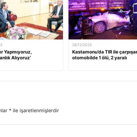
25
28/12/2025
er Yapmıyoruz,
Kastamonu’da TIR ile çarpışa
nlık Alıyoruz’
otomobilde 1 ölü, 2 yaralı
nlar
*
ile işaretlenmişlerdir