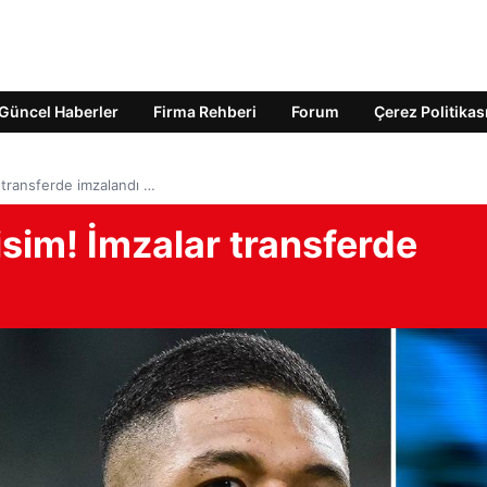
Güncel Haberler
Firma Rehberi
Forum
Çerez Politikas
r transferde imzalandı …
isim! İmzalar transferde