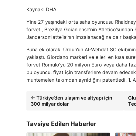
Kaynak:
DHA
Yine 27 yaşındaki orta saha oyuncusu Rhaldney 
forveti, Brezilya Goianiense’nin Atletico’sundan 
Janderson’latte’la’nın imzalanacağına dair başka
Buna ek olarak, Ürdün’ün Al-Wehdat SC ekibinin
yaklaştı. Giordano markeri ve elleri en kısa sürey
forvet Romulo’yu 20 milyon Euro veya daha fazla
bu oyuncu, fiyat için transferlere devam edecek
muhtemelen takımdan ayrıldığını patentledi. 1. 
← Türkiye’den ulaşım ve altyapı için
Glu
300 milyar dolar
Ted
Tavsiye Edilen Haberler