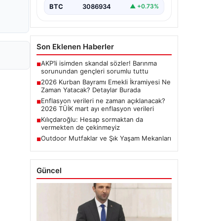
BTC
3086934
▲ +0.73%
Son Eklenen Haberler
AKP’li isimden skandal sözler! Barınma
■
sorunundan gençleri sorumlu tuttu
2026 Kurban Bayramı Emekli İkramiyesi Ne
■
Zaman Yatacak? Detaylar Burada
Enflasyon verileri ne zaman açıklanacak?
■
2026 TÜİK mart ayı enflasyon verileri
Kılıçdaroğlu: Hesap sormaktan da
■
vermekten de çekinmeyiz
Outdoor Mutfaklar ve Şık Yaşam Mekanları
■
Güncel