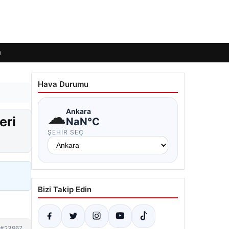
ı
Hava Durumu
☁
Ankara
eri
NaN°C
ŞEHIR SEÇ
Bizi Takip Edin
#23967