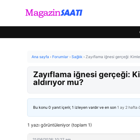
Ana sayfa
›
Forumlar
›
Sağlık
›
Zayıflama iğnesi gerçeği: Kimler i
Zayıflama iğnesi gerçeği: Kiml
aldırıyor mu?
Bu konu 0 yanıt içerir, 1 izleyen vardır ve en son
1 ay 2 hafta
1 yazı görüntüleniyor (toplam 1)
21/06/2026: 10:27 am