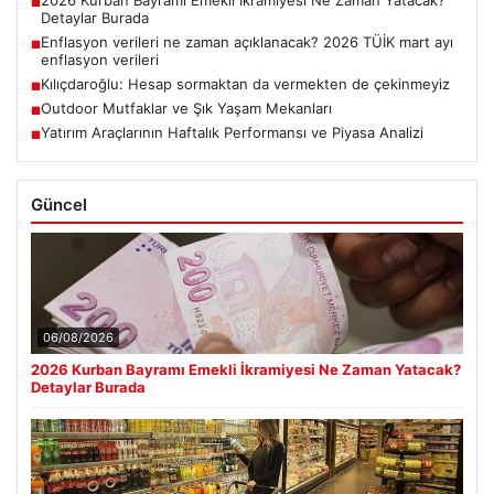
2026 Kurban Bayramı Emekli İkramiyesi Ne Zaman Yatacak?
■
Detaylar Burada
Enflasyon verileri ne zaman açıklanacak? 2026 TÜİK mart ayı
■
enflasyon verileri
Kılıçdaroğlu: Hesap sormaktan da vermekten de çekinmeyiz
■
Outdoor Mutfaklar ve Şık Yaşam Mekanları
■
Yatırım Araçlarının Haftalık Performansı ve Piyasa Analizi
■
Güncel
06/08/2026
2026 Kurban Bayramı Emekli İkramiyesi Ne Zaman Yatacak?
Detaylar Burada