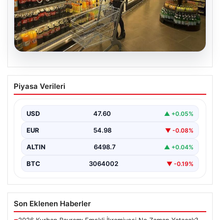
05.08.2026
Enflasyon verileri ne zaman
Piyasa Verileri
açıklanacak? 2026 TÜİK mart ayı
enflasyon verileri
USD
47.60
▲ +0.05%
EUR
54.98
▼ -0.08%
ALTIN
6498.7
▲ +0.04%
BTC
3064002
▼ -0.19%
Son Eklenen Haberler