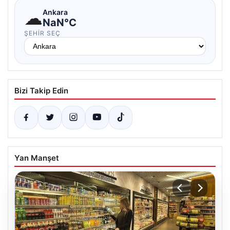
☁
Ankara
NaN°C
ŞEHIR SEÇ
Bizi Takip Edin
Yan Manşet