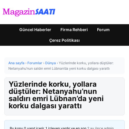
Güncel Haberler
Firma Rehberi
Forum
Çerez Politikası
Ana sayfa
›
Forumlar
›
Dünya
›
Yüzlerinde korku, yollara düştüler:
Netanyahu’nun saldırı emri Lübnan’da yeni korku dalgası yarattı
Yüzlerinde korku, yollara
düştüler: Netanyahu’nun
saldırı emri Lübnan’da yeni
korku dalgası yarattı
Bu konu 0 yanıt içerir, 1 izleyen vardır ve en son
2 ay önce
admin