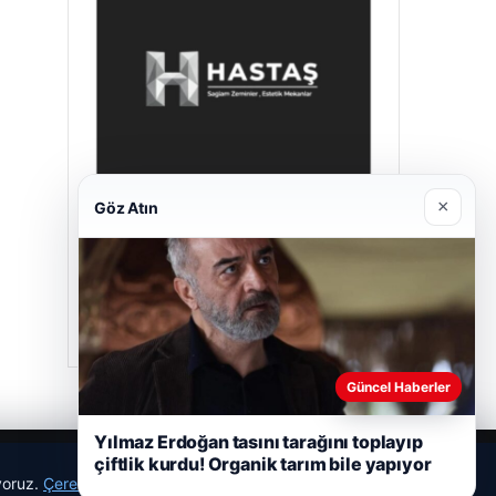
×
Göz Atın
Hastaş Beton
26/05/2026
Güncel Haberler
Yılmaz Erdoğan tasını tarağını toplayıp
çiftlik kurdu! Organik tarım bile yapıyor
ıyoruz.
Çerez Politikamız
Reddet
Kabul Et