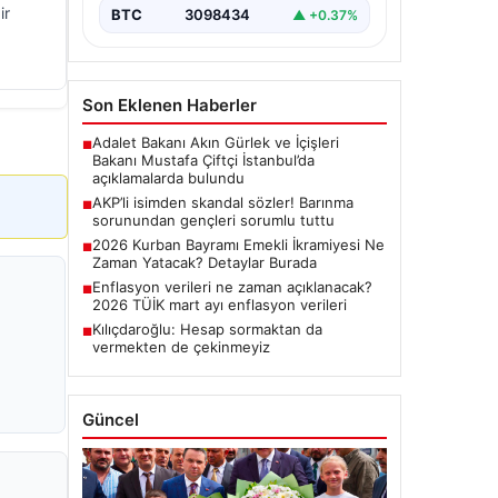
ir
BTC
3098434
▲ +0.37%
Son Eklenen Haberler
Adalet Bakanı Akın Gürlek ve İçişleri
■
Bakanı Mustafa Çiftçi İstanbul’da
açıklamalarda bulundu
AKP’li isimden skandal sözler! Barınma
■
sorunundan gençleri sorumlu tuttu
2026 Kurban Bayramı Emekli İkramiyesi Ne
■
Zaman Yatacak? Detaylar Burada
Enflasyon verileri ne zaman açıklanacak?
■
2026 TÜİK mart ayı enflasyon verileri
Kılıçdaroğlu: Hesap sormaktan da
■
vermekten de çekinmeyiz
Güncel