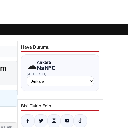
ı
Hava Durumu
☁
Ankara
ım
NaN°C
ŞEHIR SEÇ
Bizi Takip Edin
#21651