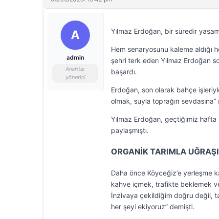
Yılmaz Erdoğan, bir süredir yaşamı
A
Hem senaryosunu kaleme aldığı hem
admin
şehri terk eden Yılmaz Erdoğan so
Anahtar
başardı.
yönetici
Erdoğan, son olarak bahçe işleriyle
olmak, suyla toprağın sevdasına” 
Yılmaz Erdoğan, geçtiğimiz hafta 
paylaşmıştı.
ORGANİK TARIMLA UĞRAŞ
Daha önce Köyceğiz’e yerleşme ka
kahve içmek, trafikte beklemek ve
İnzivaya çekildiğim doğru değil, 
her şeyi ekiyoruz” demişti.