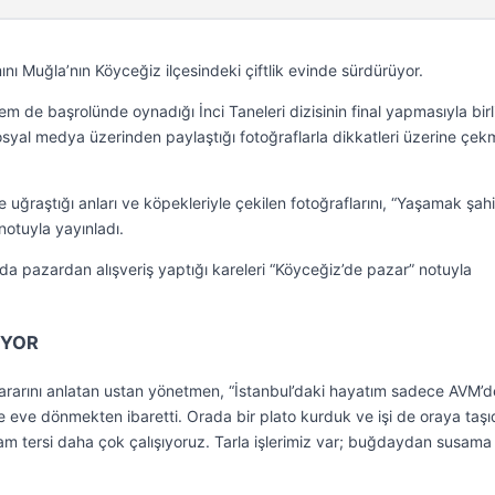
nı Muğla’nın Köyceğiz ilçesindeki çiftlik evinde sürdürüyor.
 de başrolünde oynadığı İnci Taneleri dizisinin final yapmasıyla birl
syal medya üzerinden paylaştığı fotoğraflarla dikkatleri üzerine çek
 uğraştığı anları ve köpekleriyle çekilen fotoğraflarını, “Yaşamak şahi
notuyla yayınladı.
da pazardan alışveriş yaptığı kareleri “Köyceğiz’de pazar” notuyla
IYOR
rarını anlatan ustan yönetmen, “İstanbul’daki hayatım sadece AVM’d
 eve dönmekten ibaretti. Orada bir plato kurduk ve işi de oraya taşı
tam tersi daha çok çalışıyoruz. Tarla işlerimiz var; buğdaydan susama