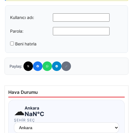
Kullanıcı adı:
Parola:
Beni hatırla
Paylaş:
Hava Durumu
☁
Ankara
NaN°C
ŞEHIR SEÇ