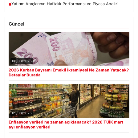
Yatırım Araçlarının Haftalık Performansı ve Piyasa Analizi
■
Güncel
06/08/2026
2026 Kurban Bayramı Emekli İkramiyesi Ne Zaman Yatacak?
Detaylar Burada
05/08/2026
Enflasyon verileri ne zaman açıklanacak? 2026 TÜİK mart
ayı enflasyon verileri