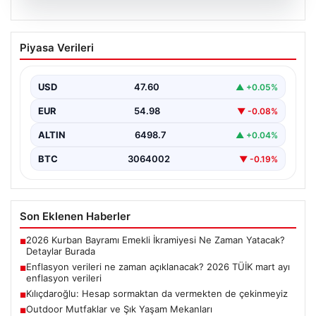
05.08.2026
Enflasyon verileri ne zaman
Piyasa Verileri
açıklanacak? 2026 TÜİK mart ayı
enflasyon verileri
USD
47.60
▲ +0.05%
EUR
54.98
▼ -0.08%
ALTIN
6498.7
▲ +0.04%
BTC
3064002
▼ -0.19%
Son Eklenen Haberler
2026 Kurban Bayramı Emekli İkramiyesi Ne Zaman Yatacak?
■
Detaylar Burada
Enflasyon verileri ne zaman açıklanacak? 2026 TÜİK mart ayı
■
enflasyon verileri
Kılıçdaroğlu: Hesap sormaktan da vermekten de çekinmeyiz
■
Outdoor Mutfaklar ve Şık Yaşam Mekanları
■