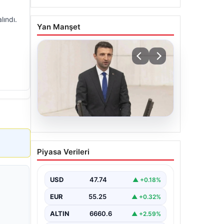
lındı.
Yan Manşet
07.08.2026
AKP’li isimden skandal
Piyasa Verileri
sözler! Barınma
sorunundan gençleri
sorumlu tuttu
USD
47.74
▲ +0.18%
{ "title": "AKP’li İsimden Çarpıcı
EUR
55.25
▲ +0.32%
Açıklamalar: Barınma Sorunu ve
Gençlerin Sorumluluğu Üzerine
ALTIN
6660.6
▲ +2.59%
Tartışmalar", "content":…