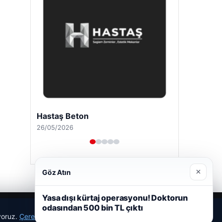
Hastaş Beton
26/05/2026
×
Göz Atın
Yasa dışı kürtaj operasyonu! Doktorun
odasından 500 bin TL çıktı
ıyoruz.
Çerez Politikamız
Reddet
Kabul Et