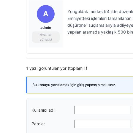
Zonguldak merkezli 4 ilde düzenle
A
Emniyetteki işlemleri tamamlanan 
düşürtme” suçlamalarıyla adliyeye
admin
yapılan aramada yaklaşık 500 bin lir
Anahtar
yönetici
1 yazı görüntüleniyor (toplam 1)
Bu konuyu yanıtlamak için giriş yapmış olmalısınız.
Kullanıcı adı:
Parola: