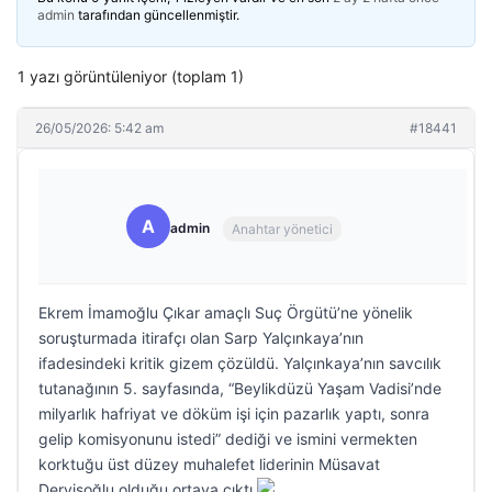
admin
tarafından güncellenmiştir.
1 yazı görüntüleniyor (toplam 1)
26/05/2026: 5:42 am
#18441
A
admin
Anahtar yönetici
Ekrem İmamoğlu Çıkar amaçlı Suç Örgütü’ne yönelik
soruşturmada itirafçı olan Sarp Yalçınkaya’nın
ifadesindeki kritik gizem çözüldü. Yalçınkaya’nın savcılık
tutanağının 5. sayfasında, “Beylikdüzü Yaşam Vadisi’nde
milyarlık hafriyat ve döküm işi için pazarlık yaptı, sonra
gelip komisyonunu istedi” dediği ve ismini vermekten
korktuğu üst düzey muhalefet liderinin Müsavat
Dervişoğlu olduğu ortaya çıktı.