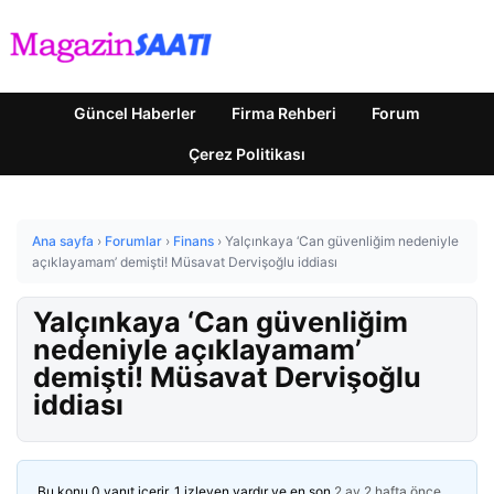
Güncel Haberler
Firma Rehberi
Forum
Çerez Politikası
Ana sayfa
›
Forumlar
›
Finans
›
Yalçınkaya ‘Can güvenliğim nedeniyle
açıklayamam’ demişti! Müsavat Dervişoğlu iddiası
Yalçınkaya ‘Can güvenliğim
nedeniyle açıklayamam’
demişti! Müsavat Dervişoğlu
iddiası
Bu konu 0 yanıt içerir, 1 izleyen vardır ve en son
2 ay 2 hafta önce