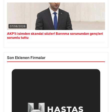
07/08/2026
AKP’li isimden skandal sözler! Barınma sorunundan gençleri
sorumlu tuttu
Son Eklenen Firmalar