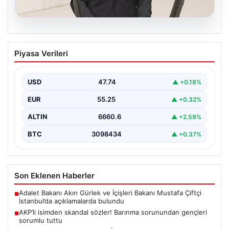
07.08.2026
AKP’li isimden skandal sözler! Barınma
Piyasa Verileri
sorunundan gençleri sorumlu tuttu
{ "title": "AKP’li İsimden Çarpıcı Açıklamalar: Barınma
Sorunu ve Gençlerin Sorumluluğu Üzerine Tartışmalar",
USD
47.74
▲ +0.18%
"content":…
EUR
55.25
▲ +0.32%
ALTIN
6660.6
▲ +2.59%
BTC
3098434
▲ +0.37%
Son Eklenen Haberler
Adalet Bakanı Akın Gürlek ve İçişleri Bakanı Mustafa Çiftçi
■
İstanbul’da açıklamalarda bulundu
AKP’li isimden skandal sözler! Barınma sorunundan gençleri
■
sorumlu tuttu