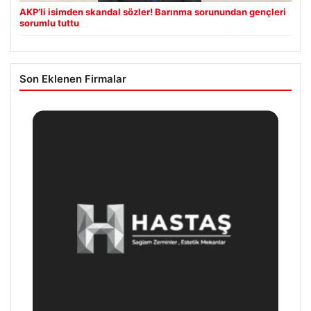
AKP’li isimden skandal sözler! Barınma sorunundan gençleri
sorumlu tuttu
Son Eklenen Firmalar