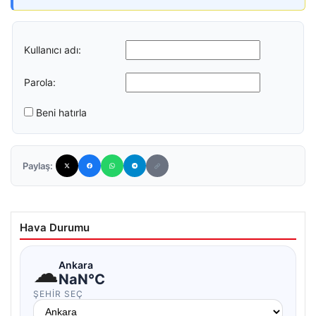
Kullanıcı adı:
Parola:
Beni hatırla
Paylaş:
Hava Durumu
☁
Ankara
NaN°C
ŞEHIR SEÇ