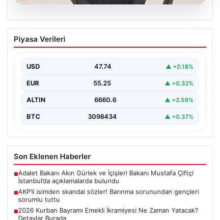
07.08.2026
AKP’li isimden skandal sözler! Barınma
Piyasa Verileri
sorunundan gençleri sorumlu tuttu
{ "title": "AKP’li İsimden Çarpıcı Açıklamalar: Barınma
Sorunu ve Gençlerin Sorumluluğu Üzerine Tartışmalar",
USD
47.74
▲ +0.18%
"content":…
EUR
55.25
▲ +0.32%
ALTIN
6660.6
▲ +2.59%
BTC
3098434
▲ +0.37%
Son Eklenen Haberler
Adalet Bakanı Akın Gürlek ve İçişleri Bakanı Mustafa Çiftçi
■
İstanbul’da açıklamalarda bulundu
AKP’li isimden skandal sözler! Barınma sorunundan gençleri
■
sorumlu tuttu
2026 Kurban Bayramı Emekli İkramiyesi Ne Zaman Yatacak?
■
Detaylar Burada