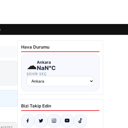
ı
Hava Durumu
☁
Ankara
NaN°C
ŞEHIR SEÇ
Bizi Takip Edin
#15757