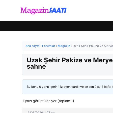
Ana sayfa
›
Forumlar
›
Magazin
›
Uzak Şehir Pakize ve Meryem
Uzak Şehir Pakize ve Meryem
sahne
Bu konu 0 yanıt içerir, 1 izleyen vardır ve en son
2 ay 3 hafta
1 yazı görüntüleniyor (toplam 1)
13/05/2026: 1:27 am