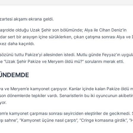
zartesi akşamı ekrana geldi.
şrolde olduğu Uzak Şehir son bölümünde; Alya ile Cihan Deniz’in
adar sert bir arayışın içine sürüklerken, çıkan çatışma sonrası Alya ve 
kez daha kaçırıldı.
, sözünü tuttu Pakize’yi ailesinden istedi. Mutlu günde Feyyaz’ın uygul
ise “Uzak Şehir Pakize ve Meryem öldü mü?” sorularını merak etti.
GÜNDEMDE
lya ve Meryem’e kamyonet çarpıyor. Kanlar içinde kalan Pakize öldü 
son dönemlerde tepkiler vardı. Senaristlerin bu iki oyuncunun akibeti
yor.
m’e kamyonet çarpması sonrası seyirciden eleştiriler de gecikmedi. 
ı sahne”, “Kamyonet üçüne nasıl çarptı”, “Cringe komasına girdik”, “H