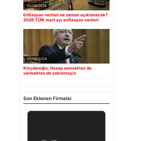
05/08/2026
Enflasyon verileri ne zaman açıklanacak?
2026 TÜİK mart ayı enflasyon verileri
05/08/2026
Kılıçdaroğlu: Hesap sormaktan da
vermekten de çekinmeyiz
Son Eklenen Firmalar