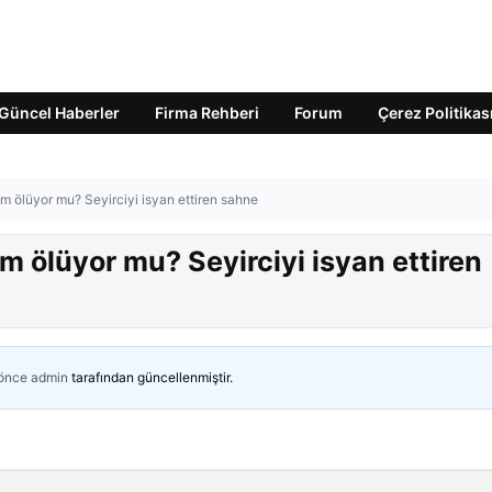
Güncel Haberler
Firma Rehberi
Forum
Çerez Politikas
 ölüyor mu? Seyirciyi isyan ettiren sahne
 ölüyor mu? Seyirciyi isyan ettiren
 önce
admin
tarafından güncellenmiştir.