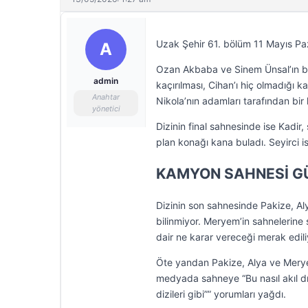
Uzak Şehir 61. bölüm 11 Mayıs Pa
A
Ozan Akbaba ve Sinem Ünsal’ın ba
admin
kaçırılması, Cihan’ı hiç olmadığı k
Anahtar
Nikola’nın adamları tarafından bir 
yönetici
Dizinin final sahnesinde ise Kadir
plan konağı kana buladı. Seyirci 
KAMYON SAHNESİ 
Dizinin son sahnesinde Pakize, A
bilinmiyor. Meryem’in sahnelerine 
dair ne karar vereceği merak edili
Öte yandan Pakize, Alya ve Merye
medyada sahneye “Bu nasıl akıl dış
dizileri gibi”” yorumları yağdı.