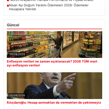
■
Nisan Ayı Doğum Yardımı Ödemeleri 2026: Ödemeler
■
Hesaplara Yatırıldı
Güncel
05/08/2026
Enflasyon verileri ne zaman açıklanacak? 2026 TÜİK mart
ayı enflasyon verileri
05/08/2026
Kılıçdaroğlu: Hesap sormaktan da vermekten de çekinmeyiz