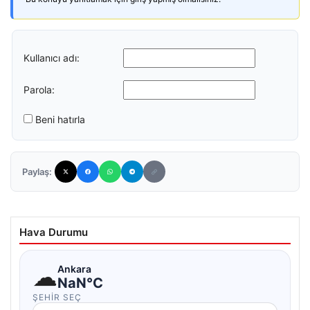
Kullanıcı adı:
Parola:
Beni hatırla
Paylaş:
Hava Durumu
☁
Ankara
NaN°C
ŞEHIR SEÇ