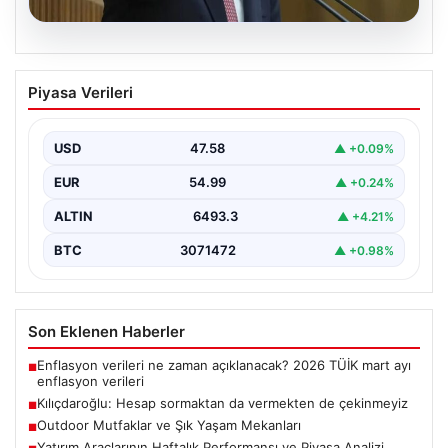
05.08.2026
Kılıçdaroğlu: Hesap sormaktan da
Piyasa Verileri
vermekten de çekinmeyiz
USD
47.58
▲ +0.09%
EUR
54.99
▲ +0.24%
ALTIN
6493.3
▲ +4.21%
BTC
3071472
▲ +0.98%
Son Eklenen Haberler
Enflasyon verileri ne zaman açıklanacak? 2026 TÜİK mart ayı
■
enflasyon verileri
Kılıçdaroğlu: Hesap sormaktan da vermekten de çekinmeyiz
■
Outdoor Mutfaklar ve Şık Yaşam Mekanları
■
Yatırım Araçlarının Haftalık Performansı ve Piyasa Analizi