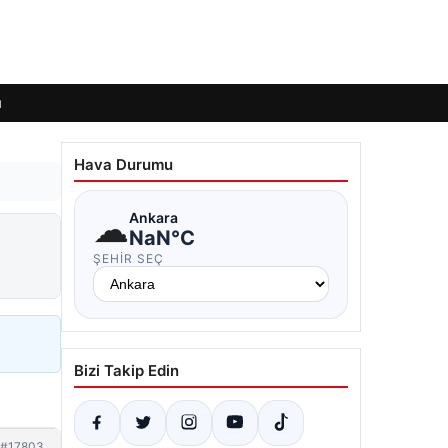
ı
Hava Durumu
☁
Ankara
NaN°C
ŞEHIR SEÇ
Bizi Takip Edin
#17803