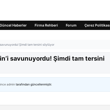
Güncel Haberler
Firma Rehberi
Forum
Çerez Politikas
’i savunuyordu! Şimdi tam tersini söylüyor
coin’i savunuyordu! Şimdi tam tersini
 önce
admin
tarafından güncellenmiştir.