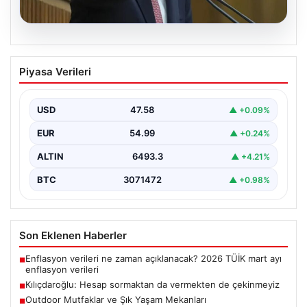
05.08.2026
Kılıçdaroğlu: Hesap sormaktan da
Piyasa Verileri
vermekten de çekinmeyiz
USD
47.58
▲ +0.09%
EUR
54.99
▲ +0.24%
ALTIN
6493.3
▲ +4.21%
BTC
3071472
▲ +0.98%
Son Eklenen Haberler
Enflasyon verileri ne zaman açıklanacak? 2026 TÜİK mart ayı
■
enflasyon verileri
Kılıçdaroğlu: Hesap sormaktan da vermekten de çekinmeyiz
■
Outdoor Mutfaklar ve Şık Yaşam Mekanları
■