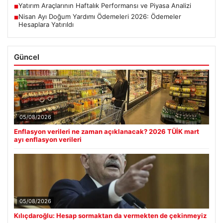
Yatırım Araçlarının Haftalık Performansı ve Piyasa Analizi
■
Nisan Ayı Doğum Yardımı Ödemeleri 2026: Ödemeler
■
Hesaplara Yatırıldı
Güncel
05/08/2026
Enflasyon verileri ne zaman açıklanacak? 2026 TÜİK mart
ayı enflasyon verileri
05/08/2026
Kılıçdaroğlu: Hesap sormaktan da vermekten de çekinmeyiz