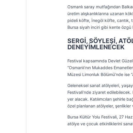
Osmanlı saray mutfağından Balkan
üretim alışkanlıklarına uzanan kö
pideli köfte, İnegöl köfte, cantık, 
Bursa siyah inciri gibi kente özgü
SERGİ, SÖYLEŞİ, AT
DENEYİMLENECEK
Festival kapsamında Devlet Güzel 
“Osmanlı’nın Mukaddes Emanetleri”
Müzesi Limonluk Bölümü’nde ise “A
Geleneksel sanat atölyeleri, yaşay
Festivali’nde ziyaret edilebilecek
yer alacak. Katılımcıları şehirle 
özel planlanan atölyeler, şenlikle
Bursa Kültür Yolu Festivali, 27 Haz
atölye ve çocuk etkinliklerini sana