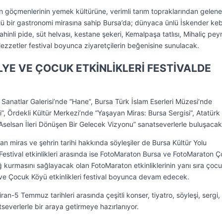
 göçmenlerinin yemek kültürüne, verimli tarım topraklarından gelene
klü bir gastronomi mirasına sahip Bursa’da; dünyaca ünlü İskender keb
tahinli pide, süt helvası, kestane şekeri, Kemalpaşa tatlısı, Mihaliç peyn
 lezzetler festival boyunca ziyaretçilerin beğenisine sunulacak.
ÖLYE VE ÇOCUK ETKİNLİKLERİ FESTİVALDE
Sanatlar Galerisi’nde “Hane”, Bursa Türk İslam Eserleri Müzesi’nde
, Ördekli Kültür Merkezi’nde “Yaşayan Miras: Bursa Sergisi”, Atatürk 
selsan İleri Dönüşen Bir Gelecek Vizyonu” sanatseverlerle buluşacak
an miras ve şehrin tarihi hakkında söyleşiler de Bursa Kültür Yolu
. Festival etkinlikleri arasında ise FotoMaraton Bursa ve FotoMaraton 
bağ kurmasını sağlayacak olan FotoMaraton etkinliklerinin yanı sıra çoc
r ve Çocuk Köyü etkinlikleri festival boyunca devam edecek.
iran-5 Temmuz tarihleri arasında çeşitli konser, tiyatro, söyleşi, sergi,
tseverlerle bir araya getirmeye hazırlanıyor.