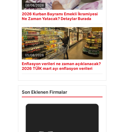
06/08/2026
2026 Kurban Bayramı Emekli İkramiyesi
Ne Zaman Yatacak? Detaylar Burada
05/08/2026
Enflasyon verileri ne zaman açıklanacak?
2026 TÜİK mart ayı enflasyon verileri
Son Eklenen Firmalar