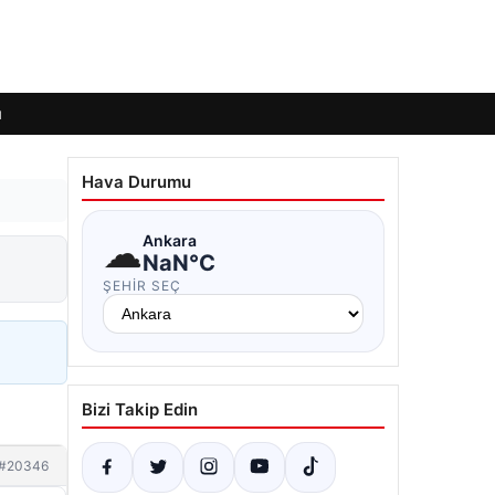
ı
Hava Durumu
☁
Ankara
NaN°C
ŞEHIR SEÇ
Bizi Takip Edin
#20346