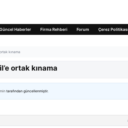
Güncel Haberler
Firma Rehberi
Forum
Çerez Politikas
e ortak kınama
il’e ortak kınama
min
tarafından güncellenmiştir.