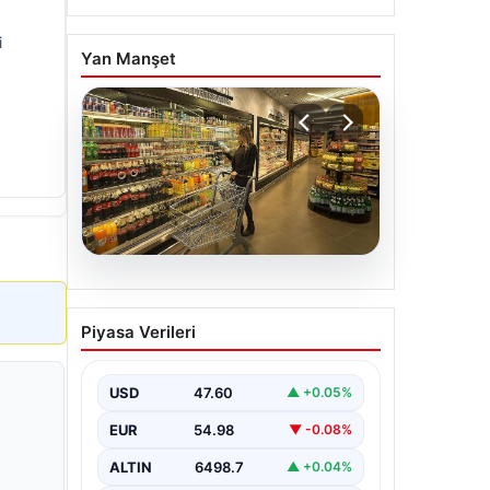
i
Yan Manşet
05.08.2026
Enflasyon verileri ne
Piyasa Verileri
zaman açıklanacak? 2026
TÜİK mart ayı enflasyon
verileri
USD
47.60
▲ +0.05%
EUR
54.98
▼ -0.08%
ALTIN
6498.7
▲ +0.04%