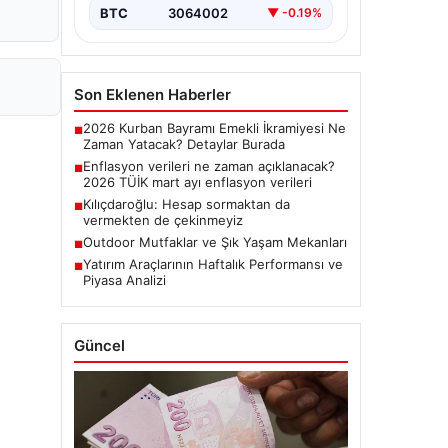
BTC
3064002
▼ -0.19%
Son Eklenen Haberler
2026 Kurban Bayramı Emekli İkramiyesi Ne
■
Zaman Yatacak? Detaylar Burada
Enflasyon verileri ne zaman açıklanacak?
■
2026 TÜİK mart ayı enflasyon verileri
Kılıçdaroğlu: Hesap sormaktan da
■
vermekten de çekinmeyiz
Outdoor Mutfaklar ve Şık Yaşam Mekanları
■
Yatırım Araçlarının Haftalık Performansı ve
■
Piyasa Analizi
Güncel