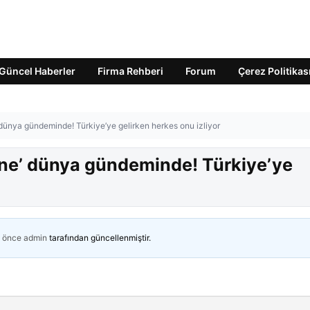
Güncel Haberler
Firma Rehberi
Forum
Çerez Politikas
’ dünya gündeminde! Türkiye’ye gelirken herkes onu izliyor
 One’ dünya gündeminde! Türkiye’ye
n önce
admin
tarafından güncellenmiştir.