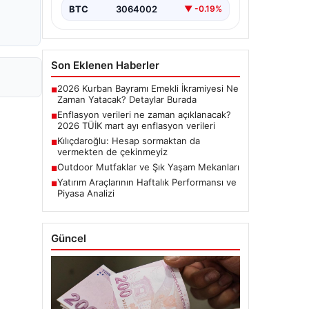
BTC
3064002
▼ -0.19%
Son Eklenen Haberler
2026 Kurban Bayramı Emekli İkramiyesi Ne
■
Zaman Yatacak? Detaylar Burada
Enflasyon verileri ne zaman açıklanacak?
■
2026 TÜİK mart ayı enflasyon verileri
Kılıçdaroğlu: Hesap sormaktan da
■
vermekten de çekinmeyiz
Outdoor Mutfaklar ve Şık Yaşam Mekanları
■
Yatırım Araçlarının Haftalık Performansı ve
■
Piyasa Analizi
Güncel