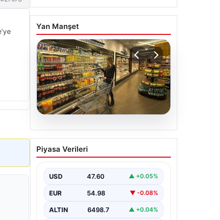
Yan Manşet
e’ye
05.08.2026
Enflasyon verileri ne
Piyasa Verileri
zaman açıklanacak? 2026
TÜİK mart ayı enflasyon
verileri
USD
47.60
▲ +0.05%
EUR
54.98
▼ -0.08%
ALTIN
6498.7
▲ +0.04%