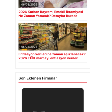
06/08/2026
2026 Kurban Bayramı Emekli İkramiyesi
Ne Zaman Yatacak? Detaylar Burada
05/08/2026
Enflasyon verileri ne zaman açıklanacak?
2026 TÜİK mart ayı enflasyon verileri
Son Eklenen Firmalar