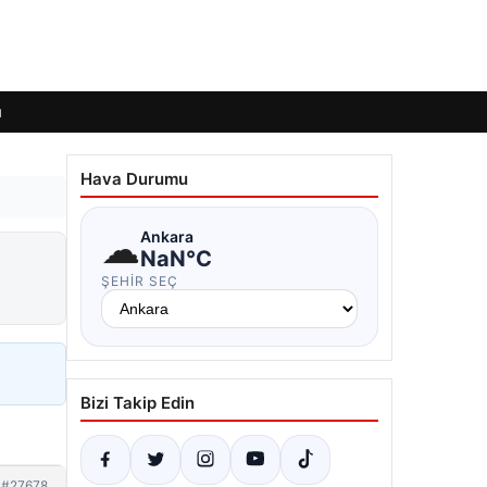
ı
Hava Durumu
☁
Ankara
NaN°C
ŞEHIR SEÇ
Bizi Takip Edin
#27678