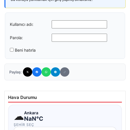
Kullanıcı adı:
Parola:
Beni hatırla
Paylaş:
Hava Durumu
☁
Ankara
NaN°C
ŞEHIR SEÇ