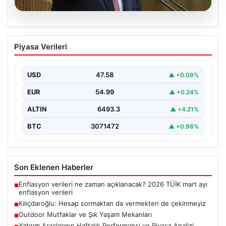
05.08.2026
Kılıçdaroğlu: Hesap sormaktan da
Piyasa Verileri
vermekten de çekinmeyiz
USD
47.58
▲ +0.09%
EUR
54.99
▲ +0.24%
ALTIN
6493.3
▲ +4.21%
BTC
3071472
▲ +0.98%
Son Eklenen Haberler
Enflasyon verileri ne zaman açıklanacak? 2026 TÜİK mart ayı
■
enflasyon verileri
Kılıçdaroğlu: Hesap sormaktan da vermekten de çekinmeyiz
■
Outdoor Mutfaklar ve Şık Yaşam Mekanları
■
Yatırım Araçlarının Haftalık Performansı ve Piyasa Analizi