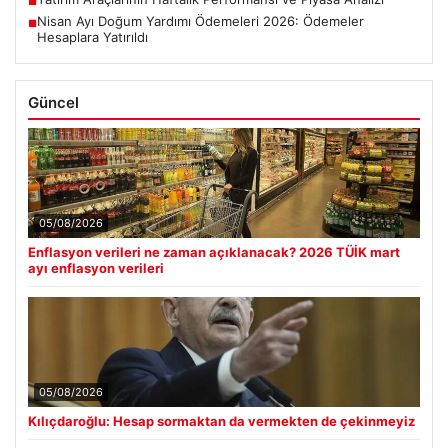
■
Nisan Ayı Doğum Yardımı Ödemeleri 2026: Ödemeler
■
Hesaplara Yatırıldı
Güncel
05/08/2026
Enflasyon verileri ne zaman açıklanacak? 2026 TÜİK mart
ayı enflasyon verileri
05/08/2026
Kılıçdaroğlu: Hesap sormaktan da vermekten de çekinmeyiz