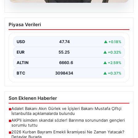
07.08.2026
AKP’li isimden skandal sözler! Barınma
Piyasa Verileri
sorunundan gençleri sorumlu tuttu
{ "title": "AKP’li İsimden Çarpıcı Açıklamalar: Barınma
Sorunu ve Gençlerin Sorumluluğu Üzerine Tartışmalar",
USD
47.74
▲ +0.18%
"content":…
EUR
55.25
▲ +0.32%
ALTIN
6660.6
▲ +2.59%
BTC
3098434
▲ +0.37%
Son Eklenen Haberler
Adalet Bakanı Akın Gürlek ve İçişleri Bakanı Mustafa Çiftçi
■
İstanbul’da açıklamalarda bulundu
AKP’li isimden skandal sözler! Barınma sorunundan gençleri
■
sorumlu tuttu
2026 Kurban Bayramı Emekli İkramiyesi Ne Zaman Yatacak?
■
Detaylar Burada