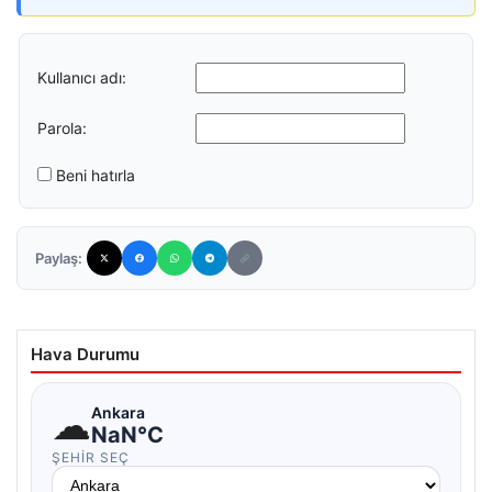
Kullanıcı adı:
Parola:
Beni hatırla
Paylaş:
Hava Durumu
☁
Ankara
NaN°C
ŞEHIR SEÇ