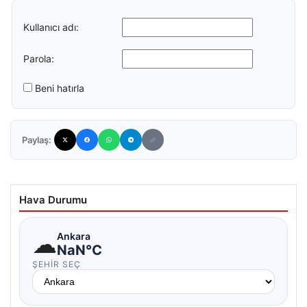
Kullanıcı adı:
Parola:
Beni hatırla
Paylaş:
Hava Durumu
☁
Ankara
NaN°C
ŞEHIR SEÇ