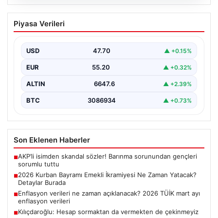
06.08.2026
2026 Kurban Bayramı Emekli İkramiyesi
Piyasa Verileri
Ne Zaman Yatacak? Detaylar Burada
Yaklaşan 2026 Kurban Bayramı öncesinde, yaklaşık 17
milyon emekli vatandaşın merakla beklediği bayram
USD
47.70
▲ +0.15%
ikramiyesi…
EUR
55.20
▲ +0.32%
ALTIN
6647.6
▲ +2.39%
BTC
3086934
▲ +0.73%
Son Eklenen Haberler
AKP’li isimden skandal sözler! Barınma sorunundan gençleri
■
sorumlu tuttu
2026 Kurban Bayramı Emekli İkramiyesi Ne Zaman Yatacak?
■
Detaylar Burada
Enflasyon verileri ne zaman açıklanacak? 2026 TÜİK mart ayı
■
enflasyon verileri
Kılıçdaroğlu: Hesap sormaktan da vermekten de çekinmeyiz
■