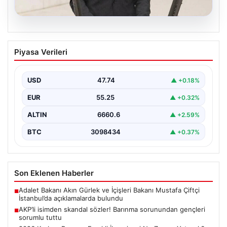
07.08.2026
AKP’li isimden skandal sözler! Barınma
Piyasa Verileri
sorunundan gençleri sorumlu tuttu
{ "title": "AKP’li İsimden Çarpıcı Açıklamalar: Barınma
Sorunu ve Gençlerin Sorumluluğu Üzerine Tartışmalar",
USD
47.74
▲ +0.18%
"content":…
EUR
55.25
▲ +0.32%
ALTIN
6660.6
▲ +2.59%
BTC
3098434
▲ +0.37%
Son Eklenen Haberler
Adalet Bakanı Akın Gürlek ve İçişleri Bakanı Mustafa Çiftçi
■
İstanbul’da açıklamalarda bulundu
AKP’li isimden skandal sözler! Barınma sorunundan gençleri
■
sorumlu tuttu