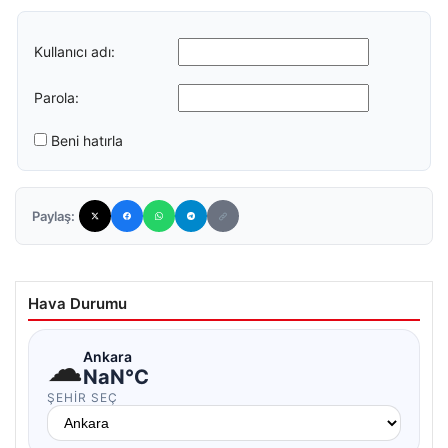
Kullanıcı adı:
Parola:
Beni hatırla
Paylaş:
Hava Durumu
☁
Ankara
NaN°C
ŞEHIR SEÇ