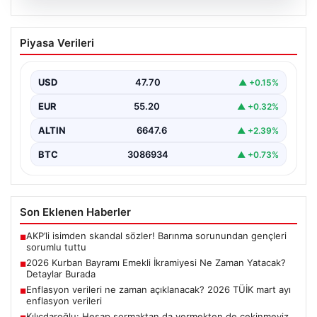
06.08.2026
2026 Kurban Bayramı Emekli İkramiyesi
Piyasa Verileri
Ne Zaman Yatacak? Detaylar Burada
Yaklaşan 2026 Kurban Bayramı öncesinde, yaklaşık 17
milyon emekli vatandaşın merakla beklediği bayram
USD
47.70
▲ +0.15%
ikramiyesi…
EUR
55.20
▲ +0.32%
ALTIN
6647.6
▲ +2.39%
BTC
3086934
▲ +0.73%
Son Eklenen Haberler
AKP’li isimden skandal sözler! Barınma sorunundan gençleri
■
sorumlu tuttu
2026 Kurban Bayramı Emekli İkramiyesi Ne Zaman Yatacak?
■
Detaylar Burada
Enflasyon verileri ne zaman açıklanacak? 2026 TÜİK mart ayı
■
enflasyon verileri
Kılıçdaroğlu: Hesap sormaktan da vermekten de çekinmeyiz