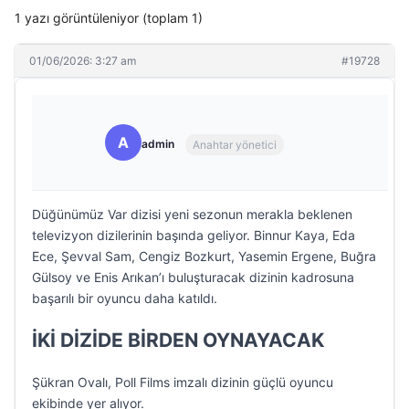
1 yazı görüntüleniyor (toplam 1)
01/06/2026: 3:27 am
#19728
A
admin
Anahtar yönetici
Düğünümüz Var dizisi yeni sezonun merakla beklenen
televizyon dizilerinin başında geliyor. Binnur Kaya, Eda
Ece, Şevval Sam, Cengiz Bozkurt, Yasemin Ergene, Buğra
Gülsoy ve Enis Arıkan’ı buluşturacak dizinin kadrosuna
başarılı bir oyuncu daha katıldı.
İKİ DİZİDE BİRDEN OYNAYACAK
Şükran Ovalı, Poll Films imzalı dizinin güçlü oyuncu
ekibinde yer alıyor.