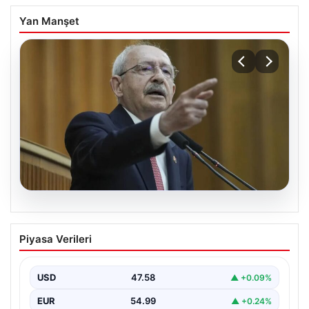
Yan Manşet
05.08.2026
Kılıçdaroğlu: Hesap sormaktan da
Piyasa Verileri
vermekten de çekinmeyiz
USD
47.58
▲ +0.09%
EUR
54.99
▲ +0.24%