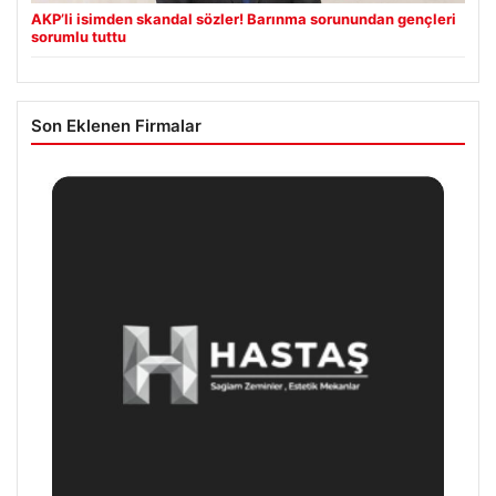
AKP’li isimden skandal sözler! Barınma sorunundan gençleri
sorumlu tuttu
Son Eklenen Firmalar