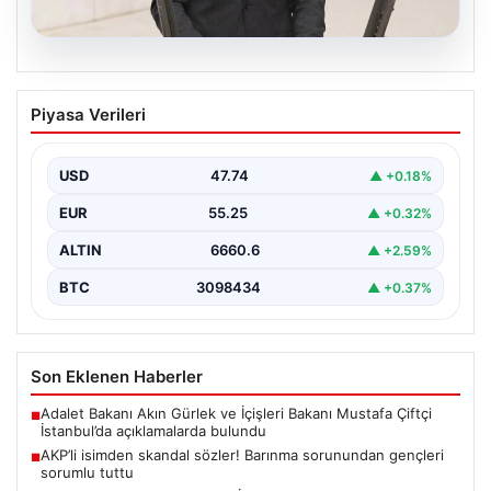
07.08.2026
AKP’li isimden skandal sözler! Barınma
Piyasa Verileri
sorunundan gençleri sorumlu tuttu
{ "title": "AKP’li İsimden Çarpıcı Açıklamalar: Barınma
Sorunu ve Gençlerin Sorumluluğu Üzerine Tartışmalar",
USD
47.74
▲ +0.18%
"content":…
EUR
55.25
▲ +0.32%
ALTIN
6660.6
▲ +2.59%
BTC
3098434
▲ +0.37%
Son Eklenen Haberler
Adalet Bakanı Akın Gürlek ve İçişleri Bakanı Mustafa Çiftçi
■
İstanbul’da açıklamalarda bulundu
AKP’li isimden skandal sözler! Barınma sorunundan gençleri
■
sorumlu tuttu