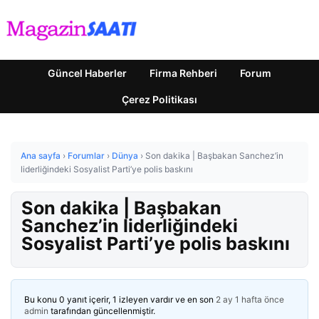
Güncel Haberler
Firma Rehberi
Forum
Çerez Politikası
Ana sayfa
›
Forumlar
›
Dünya
›
Son dakika | Başbakan Sanchez’in
liderliğindeki Sosyalist Parti’ye polis baskını
Son dakika | Başbakan
Sanchez’in liderliğindeki
Sosyalist Parti’ye polis baskını
Bu konu 0 yanıt içerir, 1 izleyen vardır ve en son
2 ay 1 hafta önce
admin
tarafından güncellenmiştir.