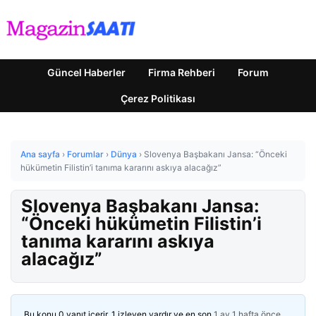
Güncel Haberler
Firma Rehberi
Forum
Çerez Politikası
Ana sayfa
›
Forumlar
›
Dünya
›
Slovenya Başbakanı Jansa: “Önceki
hükümetin Filistin’i tanıma kararını askıya alacağız”
Slovenya Başbakanı Jansa:
“Önceki hükümetin Filistin’i
tanıma kararını askıya
alacağız”
Bu konu 0 yanıt içerir, 1 izleyen vardır ve en son
1 ay 1 hafta önce