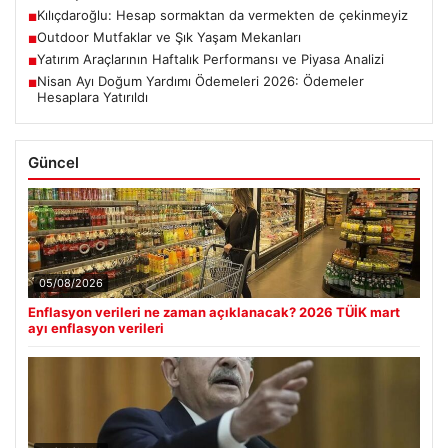
Kılıçdaroğlu: Hesap sormaktan da vermekten de çekinmeyiz
■
Outdoor Mutfaklar ve Şık Yaşam Mekanları
■
Yatırım Araçlarının Haftalık Performansı ve Piyasa Analizi
■
Nisan Ayı Doğum Yardımı Ödemeleri 2026: Ödemeler
■
Hesaplara Yatırıldı
Güncel
05/08/2026
Enflasyon verileri ne zaman açıklanacak? 2026 TÜİK mart
ayı enflasyon verileri