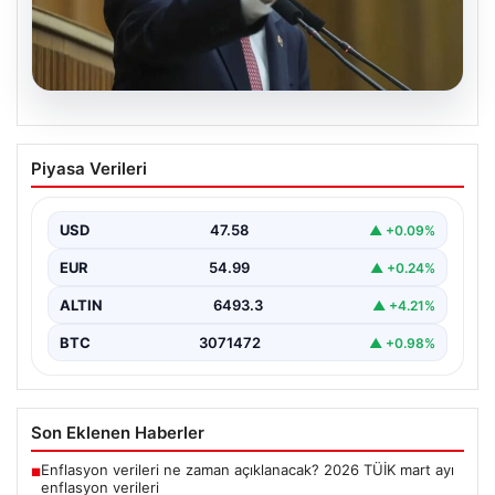
05.08.2026
Kılıçdaroğlu: Hesap sormaktan da
Piyasa Verileri
vermekten de çekinmeyiz
USD
47.58
▲ +0.09%
EUR
54.99
▲ +0.24%
ALTIN
6493.3
▲ +4.21%
BTC
3071472
▲ +0.98%
Son Eklenen Haberler
Enflasyon verileri ne zaman açıklanacak? 2026 TÜİK mart ayı
■
enflasyon verileri