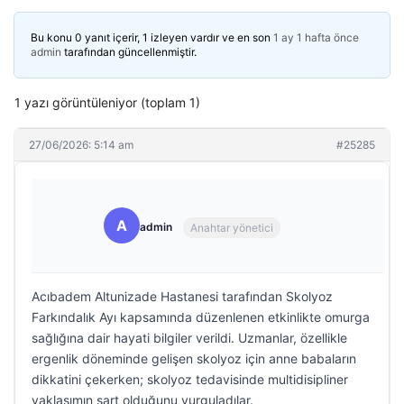
Bu konu 0 yanıt içerir, 1 izleyen vardır ve en son
1 ay 1 hafta önce
admin
tarafından güncellenmiştir.
1 yazı görüntüleniyor (toplam 1)
27/06/2026: 5:14 am
#25285
A
admin
Anahtar yönetici
Acıbadem Altunizade Hastanesi tarafından Skolyoz
Farkındalık Ayı kapsamında düzenlenen etkinlikte omurga
sağlığına dair hayati bilgiler verildi. Uzmanlar, özellikle
ergenlik döneminde gelişen skolyoz için anne babaların
dikkatini çekerken; skolyoz tedavisinde multidisipliner
yaklaşımın şart olduğunu vurguladılar.