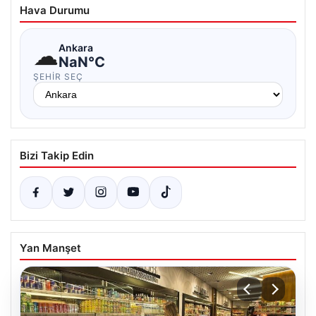
Hava Durumu
☁
Ankara
NaN°C
ŞEHIR SEÇ
Bizi Takip Edin
Yan Manşet