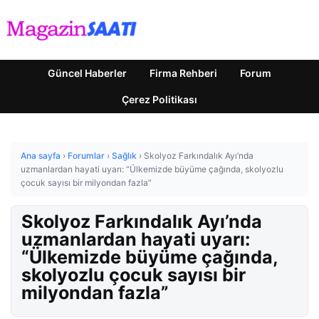
Güncel Haberler
Firma Rehberi
Forum
Çerez Politikası
Ana sayfa
›
Forumlar
›
Sağlık
›
Skolyoz Farkındalık Ayı’nda
uzmanlardan hayati uyarı: “Ülkemizde büyüme çağında, skolyozlu
çocuk sayısı bir milyondan fazla”
Skolyoz Farkındalık Ayı’nda
uzmanlardan hayati uyarı:
“Ülkemizde büyüme çağında,
skolyozlu çocuk sayısı bir
milyondan fazla”