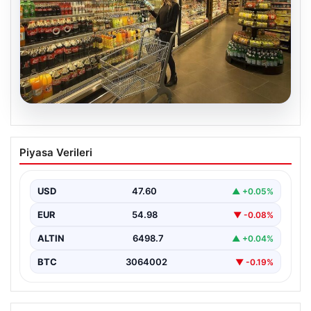
05.08.2026
Enflasyon verileri ne zaman
Piyasa Verileri
açıklanacak? 2026 TÜİK mart ayı
enflasyon verileri
USD
47.60
▲ +0.05%
EUR
54.98
▼ -0.08%
ALTIN
6498.7
▲ +0.04%
BTC
3064002
▼ -0.19%