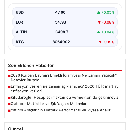
enflasyon verileri
USD
47.60
▲ +0.05%
EUR
54.98
▼ -0.08%
ALTIN
6498.7
▲ +0.04%
BTC
3064002
▼ -0.19%
Son Eklenen Haberler
2026 Kurban Bayramı Emekli İkramiyesi Ne Zaman Yatacak?
■
Detaylar Burada
Enflasyon verileri ne zaman açıklanacak? 2026 TÜİK mart ayı
■
enflasyon verileri
Kılıçdaroğlu: Hesap sormaktan da vermekten de çekinmeyiz
■
Outdoor Mutfaklar ve Şık Yaşam Mekanları
■
Yatırım Araçlarının Haftalık Performansı ve Piyasa Analizi
■
Güncel