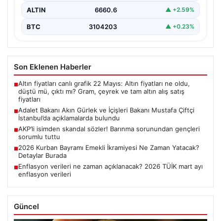
ALTIN
6660.6
▲ +2.59%
BTC
3104203
▲ +0.23%
Son Eklenen Haberler
Altın fiyatları canlı grafik 22 Mayıs: Altın fiyatları ne oldu,
■
düştü mü, çıktı mı? Gram, çeyrek ve tam altın alış satış
fiyatları
Adalet Bakanı Akın Gürlek ve İçişleri Bakanı Mustafa Çiftçi
■
İstanbul’da açıklamalarda bulundu
AKP’li isimden skandal sözler! Barınma sorunundan gençleri
■
sorumlu tuttu
2026 Kurban Bayramı Emekli İkramiyesi Ne Zaman Yatacak?
■
Detaylar Burada
Enflasyon verileri ne zaman açıklanacak? 2026 TÜİK mart ayı
■
enflasyon verileri
Güncel