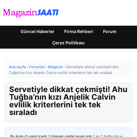
Güncel Haberler
Firma Rehberi
Forum
Çerez Politikası
Ana sayfa
›
Forumlar
›
Magazin
›
Servetiyle dikkat çekmişti! Ahu
Tuğba’nın kızı Anjelik Calvin evlilik kriterlerini tek tek sıraladı
Servetiyle dikkat çekmişti! Ahu
Tuğba’nın kızı Anjelik Calvin
evlilik kriterlerini tek tek
sıraladı
Bu konu 0 yanıt içerir, 1 izleyen vardır ve en son
2 ay 2 hafta önce