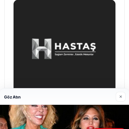
×
Göz Atın
Prenses Night Club
29/04/2026