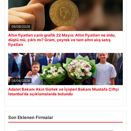
09/08/2026
Altın fiyatları canlı grafik 22 Mayıs: Altın fiyatları ne oldu,
düştü mü, çıktı mı? Gram, çeyrek ve tam altın alış satış
fiyatları
08/08/2026
Adalet Bakanı Akın Gürlek ve İçişleri Bakanı Mustafa Çiftçi
İstanbul’da açıklamalarda bulundu
Son Eklenen Firmalar