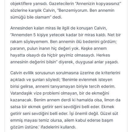
objektiflere yansıdı. Gazetecilerin “Annenizin kopyasısınız”
sözlerine karşılık Calvin, “Benzemiyorum. Ben annemin
sümüğü bile olamam” dedi.
Annesinden kalan miras ile ilgili de konuşan Calvin,
“Annemden 5 kişiye yetecek kadar bir miras kaldı. Net bir
rakam söyleyemem. Ben annemin ölü bedenini gördüm;
paranın, pulun inanın hiç değeri yok. Keşke annem
hayatta olsaydı da hiçbir şeyimiz olmasaydı. Herkes
annesinin değerini bilsin” diyerek, duygusal anlar yaşadı.
Calvin evlilik sorusunun sorulmasına üzerine de kriterlerini
açıkladı ve şunları söyledi; ‘Benimle evlenmek isteyen
birisi gelirse, annemi tanıyamayan biriyle tercih ederim.
Vatandaşlık vize problemi olmayan, bir de ekmeğini
kazanacak. Benim annem derdi ki hamalda olsa, limon da
satsa bir ekmek getirir seni sevdiğini belli eder. Ekmek
getirir seni sevdiğini belli eder. İşi önemli değil. Güzel süt
emmiş mayası temiz olursa, ailem kabul ederse başım
gözüm üstüne.’ ifadelerini kullandı.