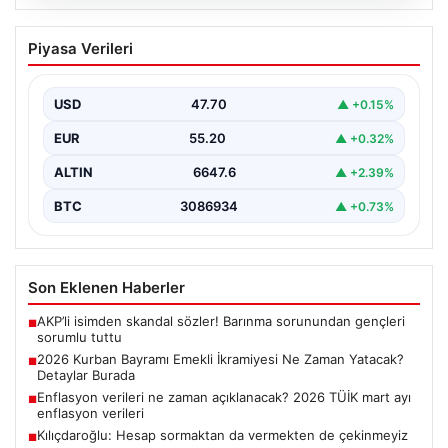
06.08.2026
2026 Kurban Bayramı Emekli İkramiyesi
Piyasa Verileri
Ne Zaman Yatacak? Detaylar Burada
Yaklaşan 2026 Kurban Bayramı öncesinde, yaklaşık 17
milyon emekli vatandaşın merakla beklediği bayram
USD
47.70
▲ +0.15%
ikramiyesi…
EUR
55.20
▲ +0.32%
ALTIN
6647.6
▲ +2.39%
BTC
3086934
▲ +0.73%
Son Eklenen Haberler
AKP’li isimden skandal sözler! Barınma sorunundan gençleri
■
sorumlu tuttu
2026 Kurban Bayramı Emekli İkramiyesi Ne Zaman Yatacak?
■
Detaylar Burada
Enflasyon verileri ne zaman açıklanacak? 2026 TÜİK mart ayı
■
enflasyon verileri
Kılıçdaroğlu: Hesap sormaktan da vermekten de çekinmeyiz
■