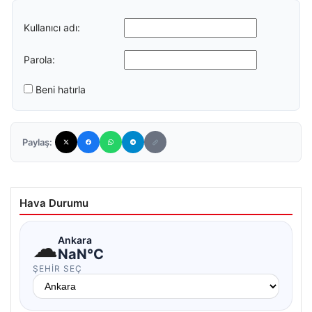
Kullanıcı adı:
Parola:
Beni hatırla
Paylaş:
Hava Durumu
☁
Ankara
NaN°C
ŞEHIR SEÇ