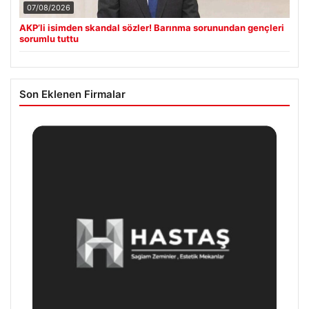
07/08/2026
AKP’li isimden skandal sözler! Barınma sorunundan gençleri
sorumlu tuttu
Son Eklenen Firmalar