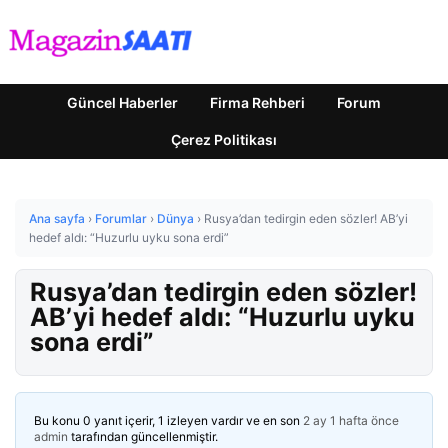
Güncel Haberler
Firma Rehberi
Forum
Çerez Politikası
Ana sayfa
›
Forumlar
›
Dünya
›
Rusya’dan tedirgin eden sözler! AB’yi
hedef aldı: “Huzurlu uyku sona erdi”
Rusya’dan tedirgin eden sözler!
AB’yi hedef aldı: “Huzurlu uyku
sona erdi”
Bu konu 0 yanıt içerir, 1 izleyen vardır ve en son
2 ay 1 hafta önce
admin
tarafından güncellenmiştir.