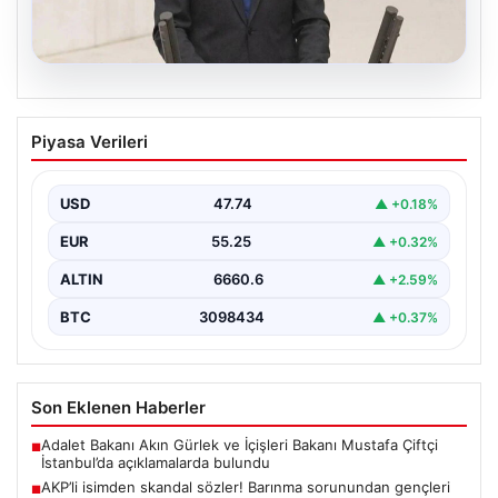
07.08.2026
AKP’li isimden skandal sözler! Barınma
Piyasa Verileri
sorunundan gençleri sorumlu tuttu
{ "title": "AKP’li İsimden Çarpıcı Açıklamalar: Barınma
Sorunu ve Gençlerin Sorumluluğu Üzerine Tartışmalar",
USD
47.74
▲ +0.18%
"content":…
EUR
55.25
▲ +0.32%
ALTIN
6660.6
▲ +2.59%
BTC
3098434
▲ +0.37%
Son Eklenen Haberler
Adalet Bakanı Akın Gürlek ve İçişleri Bakanı Mustafa Çiftçi
■
İstanbul’da açıklamalarda bulundu
AKP’li isimden skandal sözler! Barınma sorunundan gençleri
■