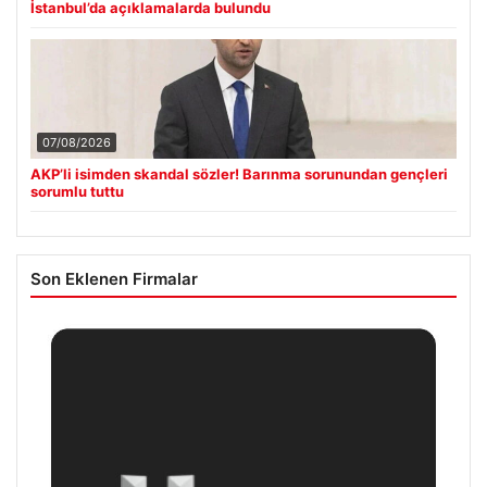
İstanbul’da açıklamalarda bulundu
07/08/2026
AKP’li isimden skandal sözler! Barınma sorunundan gençleri
sorumlu tuttu
Son Eklenen Firmalar