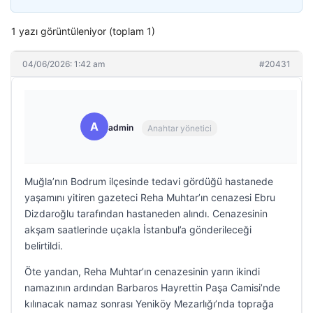
1 yazı görüntüleniyor (toplam 1)
04/06/2026: 1:42 am
#20431
A
admin
Anahtar yönetici
Muğla’nın Bodrum ilçesinde tedavi gördüğü hastanede
yaşamını yitiren gazeteci Reha Muhtar’ın cenazesi Ebru
Dizdaroğlu tarafından hastaneden alındı. Cenazesinin
akşam saatlerinde uçakla İstanbul’a gönderileceği
belirtildi.
Öte yandan, Reha Muhtar’ın cenazesinin yarın ikindi
namazının ardından Barbaros Hayrettin Paşa Camisi’nde
kılınacak namaz sonrası Yeniköy Mezarlığı’nda toprağa