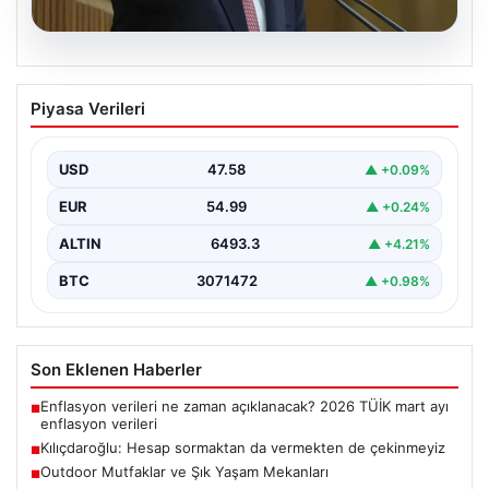
05.08.2026
Kılıçdaroğlu: Hesap sormaktan da
Piyasa Verileri
vermekten de çekinmeyiz
USD
47.58
▲ +0.09%
EUR
54.99
▲ +0.24%
ALTIN
6493.3
▲ +4.21%
BTC
3071472
▲ +0.98%
Son Eklenen Haberler
Enflasyon verileri ne zaman açıklanacak? 2026 TÜİK mart ayı
■
enflasyon verileri
Kılıçdaroğlu: Hesap sormaktan da vermekten de çekinmeyiz
■
Outdoor Mutfaklar ve Şık Yaşam Mekanları
■