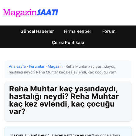
Güncel Haberler
Firma Rehberi
Forum
Çerez Politikası
Ana sayfa
›
Forumlar
›
Magazin
›
Reha Muhtar kaç yaşındaydı,
hastalığı neydi? Reha Muhtar kaç kez evlendi, kaç çocuğu var?
Reha Muhtar kaç yaşındaydı,
hastalığı neydi? Reha Muhtar
kaç kez evlendi, kaç çocuğu
var?
Bu konu 0 yanıt içerir, 1 izleyen vardır ve en son
2 ay önce
admin