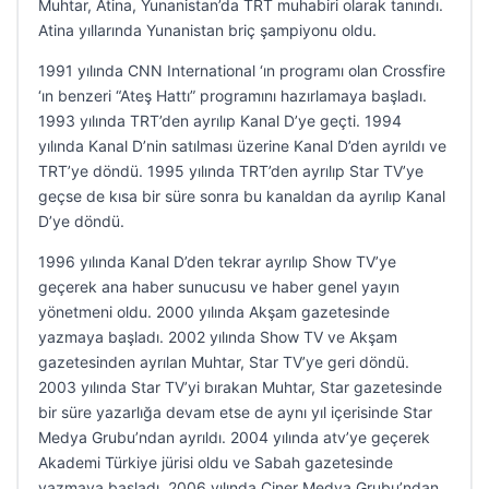
Muhtar, Atina, Yunanistan’da TRT muhabiri olarak tanındı.
Atina yıllarında Yunanistan briç şampiyonu oldu.
1991 yılında CNN International ‘ın programı olan Crossfire
‘ın benzeri “Ateş Hattı” programını hazırlamaya başladı.
1993 yılında TRT’den ayrılıp Kanal D’ye geçti. 1994
yılında Kanal D’nin satılması üzerine Kanal D’den ayrıldı ve
TRT’ye döndü. 1995 yılında TRT’den ayrılıp Star TV’ye
geçse de kısa bir süre sonra bu kanaldan da ayrılıp Kanal
D’ye döndü.
1996 yılında Kanal D’den tekrar ayrılıp Show TV’ye
geçerek ana haber sunucusu ve haber genel yayın
yönetmeni oldu. 2000 yılında Akşam gazetesinde
yazmaya başladı. 2002 yılında Show TV ve Akşam
gazetesinden ayrılan Muhtar, Star TV’ye geri döndü.
2003 yılında Star TV’yi bırakan Muhtar, Star gazetesinde
bir süre yazarlığa devam etse de aynı yıl içerisinde Star
Medya Grubu’ndan ayrıldı. 2004 yılında atv’ye geçerek
Akademi Türkiye jürisi oldu ve Sabah gazetesinde
yazmaya başladı. 2006 yılında Ciner Medya Grubu’ndan