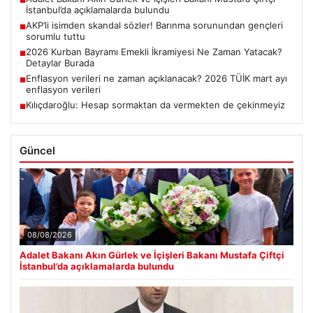
■
İstanbul’da açıklamalarda bulundu
AKP’li isimden skandal sözler! Barınma sorunundan gençleri
■
sorumlu tuttu
2026 Kurban Bayramı Emekli İkramiyesi Ne Zaman Yatacak?
■
Detaylar Burada
Enflasyon verileri ne zaman açıklanacak? 2026 TÜİK mart ayı
■
enflasyon verileri
Kılıçdaroğlu: Hesap sormaktan da vermekten de çekinmeyiz
■
Güncel
08/08/2026
Adalet Bakanı Akın Gürlek ve İçişleri Bakanı Mustafa Çiftçi
İstanbul’da açıklamalarda bulundu