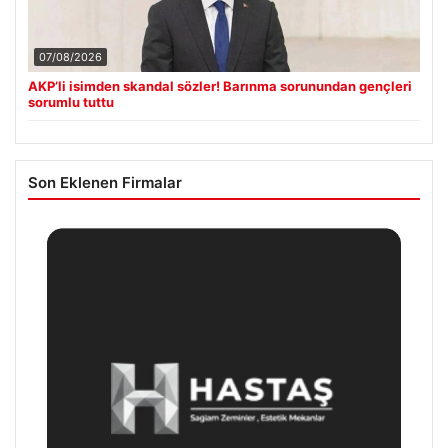
07/08/2026
AKP’li isimden skandal sözler! Barınma sorunundan gençleri
sorumlu tuttu
Son Eklenen Firmalar