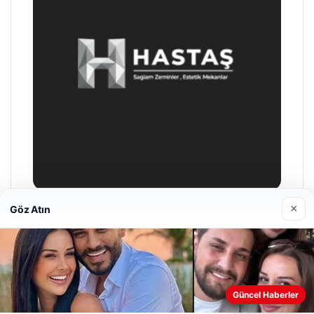
×
Göz Atın
Prenses Night Club
29/04/2026
Web sitemizi nasıl kullandığınızı daha iyi anlayabilmek,
Güncel Haberler
deneyiminizi kişiselleştirmek ve geliştirmek amacıyla çerezler