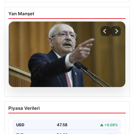
Yan Manşet
05.08.2026
Kılıçdaroğlu: Hesap sormaktan da
Piyasa Verileri
vermekten de çekinmeyiz
USD
47.58
▲ +0.09%