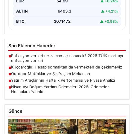
EUR
54.99
▲ +0.24%
ALTIN
6493.3
▲ +4.21%
BTC
3071472
▲ +0.98%
Son Eklenen Haberler
Enflasyon verileri ne zaman açıklanacak? 2026 TÜİK mart ayı
■
enflasyon verileri
Kılıçdaroğlu: Hesap sormaktan da vermekten de çekinmeyiz
■
Outdoor Mutfaklar ve Şık Yaşam Mekanları
■
Yatırım Araçlarının Haftalık Performansı ve Piyasa Analizi
■
Nisan Ayı Doğum Yardımı Ödemeleri 2026: Ödemeler
■
Hesaplara Yatırıldı
Güncel