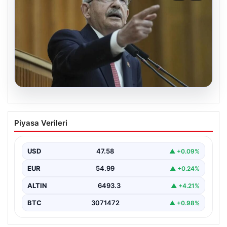
05.08.2026
Kılıçdaroğlu: Hesap sormaktan da
Piyasa Verileri
vermekten de çekinmeyiz
USD
47.58
▲ +0.09%
EUR
54.99
▲ +0.24%
ALTIN
6493.3
▲ +4.21%
BTC
3071472
▲ +0.98%