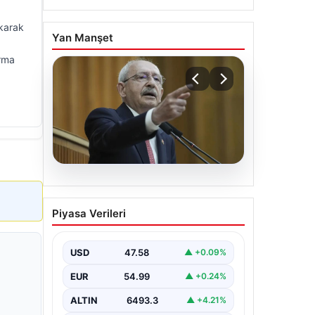
ıkarak
Yan Manşet
urma
05.08.2026
Kılıçdaroğlu: Hesap
Piyasa Verileri
sormaktan da vermekten
de çekinmeyiz
USD
47.58
▲ +0.09%
EUR
54.99
▲ +0.24%
ALTIN
6493.3
▲ +4.21%