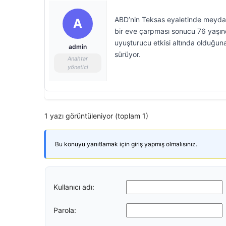
ABD’nin Teksas eyaletinde meydana
A
bir eve çarpması sonucu 76 yaşında
uyuşturucu etkisi altında olduğuna 
admin
sürüyor.
Anahtar
yönetici
1 yazı görüntüleniyor (toplam 1)
Bu konuyu yanıtlamak için giriş yapmış olmalısınız.
Kullanıcı adı:
Parola: