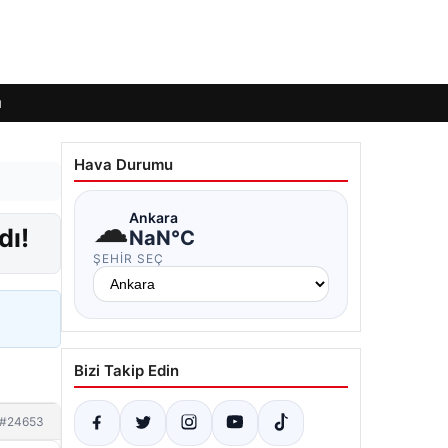
ı
Hava Durumu
☁
Ankara
dı!
NaN°C
ŞEHIR SEÇ
Bizi Takip Edin
#24653