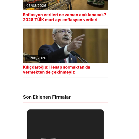
05/08/2026
Enflasyon verileri ne zaman açıklanacak?
2026 TÜİK mart ayı enflasyon verileri
05/08/2026
Kılıçdaroğlu: Hesap sormaktan da
vermekten de çekinmeyiz
Son Eklenen Firmalar