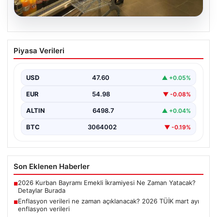
05.08.2026
Enflasyon verileri ne zaman
Piyasa Verileri
açıklanacak? 2026 TÜİK mart ayı
enflasyon verileri
USD
47.60
▲ +0.05%
EUR
54.98
▼ -0.08%
ALTIN
6498.7
▲ +0.04%
BTC
3064002
▼ -0.19%
Son Eklenen Haberler
2026 Kurban Bayramı Emekli İkramiyesi Ne Zaman Yatacak?
■
Detaylar Burada
Enflasyon verileri ne zaman açıklanacak? 2026 TÜİK mart ayı
■
enflasyon verileri