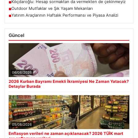
Kılıçdaroğlu: Hesap sormaktan da vermekten de çekinmeyiz
■
Outdoor Mutfaklar ve Şık Yaşam Mekanları
■
Yatırım Araçlarının Haftalık Performansı ve Piyasa Analizi
■
Güncel
06/08/2026
2026 Kurban Bayramı Emekli İkramiyesi Ne Zaman Yatacak?
Detaylar Burada
05/08/2026
Enflasyon verileri ne zaman açıklanacak? 2026 TÜİK mart