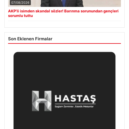
07/08/2026
AKP’li isimden skandal sözler! Barınma sorunundan gençleri
sorumlu tuttu
Son Eklenen Firmalar