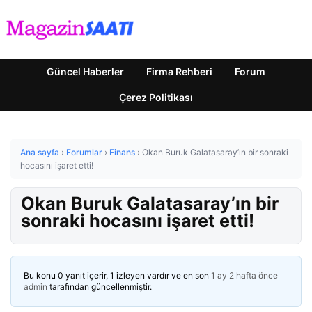
Güncel Haberler
Firma Rehberi
Forum
Çerez Politikası
Ana sayfa
›
Forumlar
›
Finans
›
Okan Buruk Galatasaray’ın bir sonraki
hocasını işaret etti!
Okan Buruk Galatasaray’ın bir
sonraki hocasını işaret etti!
Bu konu 0 yanıt içerir, 1 izleyen vardır ve en son
1 ay 2 hafta önce
admin
tarafından güncellenmiştir.