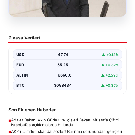
07.08.2026
AKP’li isimden skandal sözler! Barınma
Piyasa Verileri
sorunundan gençleri sorumlu tuttu
{ "title": "AKP’li İsimden Çarpıcı Açıklamalar: Barınma
Sorunu ve Gençlerin Sorumluluğu Üzerine Tartışmalar",
USD
47.74
▲ +0.18%
"content":…
EUR
55.25
▲ +0.32%
ALTIN
6660.6
▲ +2.59%
BTC
3098434
▲ +0.37%
Son Eklenen Haberler
Adalet Bakanı Akın Gürlek ve İçişleri Bakanı Mustafa Çiftçi
■
İstanbul’da açıklamalarda bulundu
AKP’li isimden skandal sözler! Barınma sorunundan gençleri
■