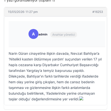
1 yazı görüntüleniyor (toplam 1)
15/05/2026: 11:27 pm
#16253
A
admin
Anahtar yönetici
Narin Güran cinayetine ilişkin davada, Nevzat Bahtiyar’a
‘Nitelikli kasten öldürmeye yardım’ suçundan verilen 17 yıl
hapis cezasına karşı Diyarbakır Cumhuriyet Başsavcılığı
tarafından Yargıtay’a temyiz başvurusu yapıldı.
Dilekçede, Bahtiyar’ın farklı tarihlerde verdiği ifadelerde
hem olay yerine giriş çıkışları, hem de cansız bedenin
taşınması ve gizlenmesine ilişkin farklı anlatımlarda
bulunduğu belirtilerek, ‘ifadelerinde yerine oturmayan
taşlar olduğu’ değerlendirmesine yer verildi.