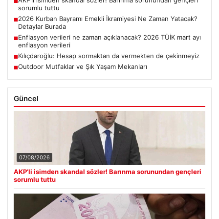
AKP’li isimden skandal sözler! Barınma sorunundan gençleri
■
sorumlu tuttu
2026 Kurban Bayramı Emekli İkramiyesi Ne Zaman Yatacak?
■
Detaylar Burada
Enflasyon verileri ne zaman açıklanacak? 2026 TÜİK mart ayı
■
enflasyon verileri
Kılıçdaroğlu: Hesap sormaktan da vermekten de çekinmeyiz
■
Outdoor Mutfaklar ve Şık Yaşam Mekanları
■
Güncel
07/08/2026
AKP’li isimden skandal sözler! Barınma sorunundan gençleri
sorumlu tuttu