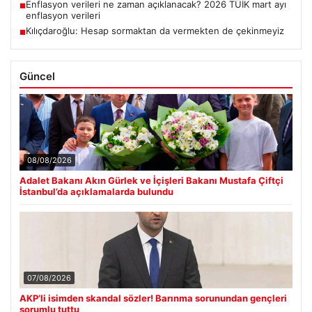
Enflasyon verileri ne zaman açıklanacak? 2026 TÜİK mart ayı
■
enflasyon verileri
Kılıçdaroğlu: Hesap sormaktan da vermekten de çekinmeyiz
■
Güncel
08/08/2026
Adalet Bakanı Akın Gürlek ve İçişleri Bakanı Mustafa Çiftçi
İstanbul’da açıklamalarda bulundu
07/08/2026
AKP’li isimden skandal sözler! Barınma sorunundan gençleri
sorumlu tuttu