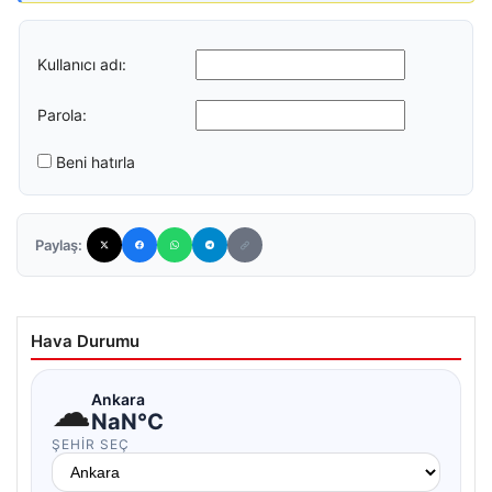
Kullanıcı adı:
Parola:
Beni hatırla
Paylaş:
Hava Durumu
☁
Ankara
NaN°C
ŞEHIR SEÇ