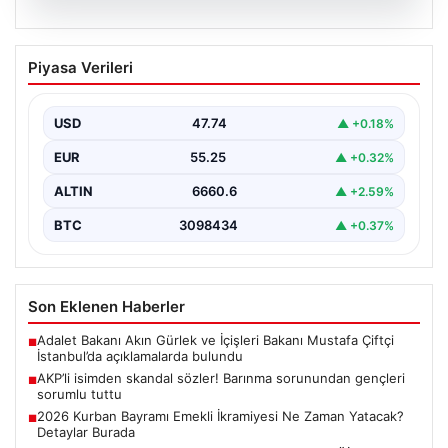
07.08.2026
AKP’li isimden skandal sözler! Barınma
Piyasa Verileri
sorunundan gençleri sorumlu tuttu
{ "title": "AKP’li İsimden Çarpıcı Açıklamalar: Barınma
Sorunu ve Gençlerin Sorumluluğu Üzerine Tartışmalar",
USD
47.74
▲ +0.18%
"content":…
EUR
55.25
▲ +0.32%
ALTIN
6660.6
▲ +2.59%
BTC
3098434
▲ +0.37%
Son Eklenen Haberler
Adalet Bakanı Akın Gürlek ve İçişleri Bakanı Mustafa Çiftçi
■
İstanbul’da açıklamalarda bulundu
AKP’li isimden skandal sözler! Barınma sorunundan gençleri
■
sorumlu tuttu
2026 Kurban Bayramı Emekli İkramiyesi Ne Zaman Yatacak?
■
Detaylar Burada