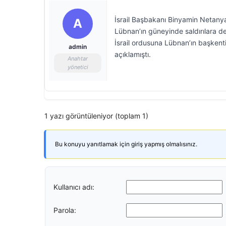
İsrail Başbakanı Binyamin Netanya
A
Lübnan’ın güneyinde saldırılara de
İsrail ordusuna Lübnan’ın başkenti
admin
açıklamıştı.
Anahtar
yönetici
1 yazı görüntüleniyor (toplam 1)
Bu konuyu yanıtlamak için giriş yapmış olmalısınız.
Kullanıcı adı:
Parola: