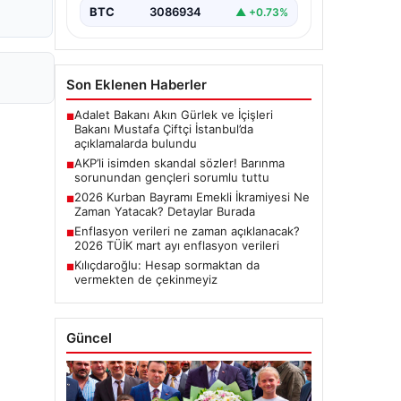
BTC
3086934
▲ +0.73%
Son Eklenen Haberler
Adalet Bakanı Akın Gürlek ve İçişleri
■
Bakanı Mustafa Çiftçi İstanbul’da
açıklamalarda bulundu
AKP’li isimden skandal sözler! Barınma
■
sorunundan gençleri sorumlu tuttu
2026 Kurban Bayramı Emekli İkramiyesi Ne
■
Zaman Yatacak? Detaylar Burada
Enflasyon verileri ne zaman açıklanacak?
■
2026 TÜİK mart ayı enflasyon verileri
Kılıçdaroğlu: Hesap sormaktan da
■
vermekten de çekinmeyiz
Güncel