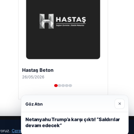
Hastaş Beton
26/05/2026
×
Göz Atın
Netanyahu Trump’a karşı çıktı! “Saldırılar
devam edecek”
ıyoruz.
Çerez Politikamız
Reddet
Kabul Et