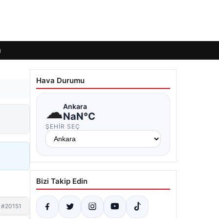
ı
Hava Durumu
☁
Ankara
NaN°C
ŞEHIR SEÇ
Bizi Takip Edin
#20151