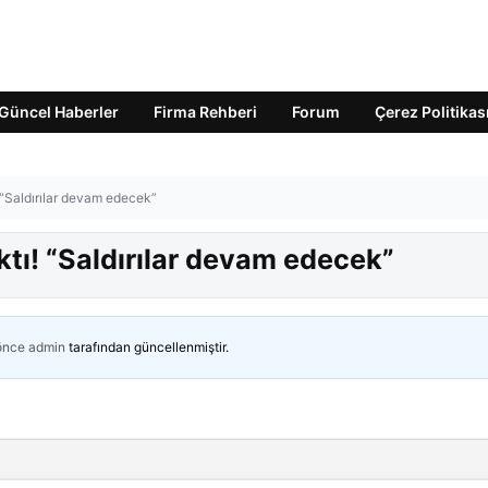
Güncel Haberler
Firma Rehberi
Forum
Çerez Politikas
 “Saldırılar devam edecek”
tı! “Saldırılar devam edecek”
 önce
admin
tarafından güncellenmiştir.