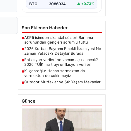
BTC
3086934
▲ +0.73%
Son Eklenen Haberler
AKP’li isimden skandal sözler! Barınma
■
sorunundan gençleri sorumlu tuttu
2026 Kurban Bayramı Emekli İkramiyesi Ne
■
Zaman Yatacak? Detaylar Burada
Enflasyon verileri ne zaman açıklanacak?
■
2026 TÜİK mart ayı enflasyon verileri
Kılıçdaroğlu: Hesap sormaktan da
■
vermekten de çekinmeyiz
Outdoor Mutfaklar ve Şık Yaşam Mekanları
■
Güncel