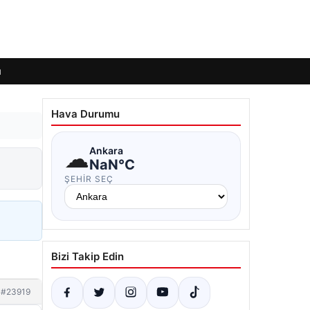
ı
Hava Durumu
☁
Ankara
NaN°C
ŞEHIR SEÇ
Bizi Takip Edin
#23919