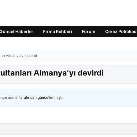
Güncel Haberler
Firma Rehberi
Forum
Çerez Politikas
ları Almanya’yı devirdi
ultanları Almanya’yı devirdi
 önce
admin
tarafından güncellenmiştir.